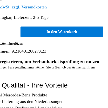
Altern. Antriebe/Energieumw.
Home & Living
 MwSt. zzgl. Versandkosten
Frontautomatgetriebe
fügbar, Lieferzeit: 2-5 Tage
Koffer, Taschen & Lederwaren
Kraftstoffanlage
Geldbörsen
Fahrgestell-/Hilfsrahmen
Telematik
In den Warenkorb
Handyhüllen
Ölbehälter
Dashcam
Handtaschen und Shopper
Assistenzsysteme
Alle Kategorien
ttel hinzufügen
Koffer
Mobilkommunikation
mmer:
A21840126027X23
smart
Rucksäcke
Entertainment
registrieren, um Verbaubarkeitsprüfung zu nutzen
Zubehör
Business
Navigation
elligen Fahrgestellnummer können Sie prüfen, ob der Artikel zu Ihrem
Brabus Zubehör
Räder / Reifen
Qualität - Ihre Vorteile
Teileart
al Mercedes-Benz Produkte
e Lieferung aus den Niederlassungen
ragende Qualität und Langlebigkeit