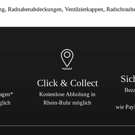
ng, Radnabenabdeckungen, Ventilzierkappen, Radschrauben
Sic
Click & Collect
Beza
Tagen*
Kostenlose Abholung in
glich
Rhein-Ruhr möglich
wie PayP