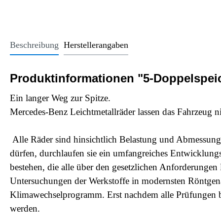
Office Essentials
VAN - Komfort
Licht
USB-Sticks
VAN - Schutz & Schonung
Kindersitze u
Trinkgefäße
Beschreibung
Herstellerangaben
Schlüsselanhänger
Alle Kategorien
Produktinformationen "5-Doppelspeich
Ein langer Weg zur Spitze.
Mercedes-Benz Leichtmetallräder lassen das Fahrzeug nic
Alle Räder sind hinsichtlich Belastung und Abmessungen 
dürfen, durchlaufen sie ein umfangreiches Entwicklung
bestehen, die alle über den gesetzlichen Anforderungen
Untersuchungen der Werkstoffe in modernsten Röntgenan
Klimawechselprogramm. Erst nachdem alle Prüfungen be
werden.