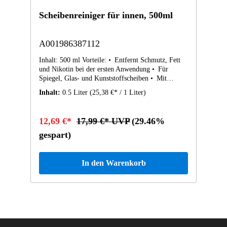
Scheibenreiniger für innen, 500ml
A001986387112
Inhalt: 500 ml Vorteile: • Entfernt Schmutz, Fett
und Nikotin bei der ersten Anwendung • Für
Spiegel, Glas- und Kunststoffscheiben • Mit
Antibeschlageffekt • Im Haushalt einsetzbar • Im
Inhalt:
0.5 Liter
(25,38 €* / 1 Liter)
praktischen PumpsprüherWir empfehlen die
Verwendung mit Fenstertuch A0009861462 oder
Kunstlederpflegetuch A0009861262.Zum
12,69 €*
17,99 €* UVP
(29.46%
Sicherheitsdatenblatt
gespart)
In den Warenkorb