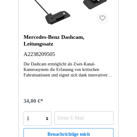
Mercedes-Benz Dashcam,
Leitungssatz
A2238209505
Die Dashcam ermöglicht als Zwei-Kanal-
Kamerasystem die Erfassung von kritischen
Fahrsituationen und eignet sich dank innovativer
Radartechnologie darüber hinaus auch zur
effizienten Parküberwachung, indem die
unmittelbare Fahrzeugumgebung überwacht wird
und somit relevante Ereignisse erfasst werden
34,00 €*
können. Hinweis: Bei Verwendung der Aufnahmen
sind unbedingt die geltenden
Datenschutzbestimmungen sowie die gesetzlichen
Bestimmungen des jeweiligen Aufenthaltslandes zu
beachten. Gegebenenfalls ist die Erstellung von
Aufnahmen verboten oder es besteht die
Benachrichtige mich
Verpflichtung zur regelmäßigen und vollständigen