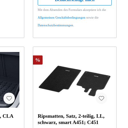
Mit dem Absenden des Formulars akzeptiere ich die
Allgemeinen Geschäftsbedingungen
sowie die
Datenschutzbestimmungen
.
%
h, CLA
Ripsmatten, Satz, 2-teilig, LL,
schwarz, smart A451; C451