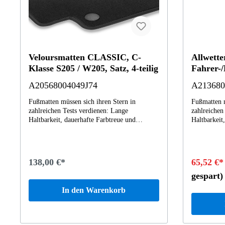
Veloursmatten CLASSIC, C-
Allwett
Klasse S205 / W205, Satz, 4-teilig
Fahrer-/
A20568004049J74
A213680
Fußmatten müssen sich ihren Stern in
Fußmatten m
zahlreichen Tests verdienen: Lange
zahlreichen
Haltbarkeit, dauerhafte Farbtreue und
Haltbarkeit
neutrale Geruchseigenschaften auch nach dem
neutrale Ge
dritten Winter sind Anforderungen, die
dem dritten
kompromisslos erfüllt werden müssen.
kompromissl
Zudem sind sie präzise auf die Maße Ihres
Zudem sind 
138,00 €*
65,52 €
Mercedes-Benz abgestimmt, denn bei der
Mercedes-Be
Herstellung liegen die CAD-Computerdaten
Herstellun
gespart)
Ihres Fahrzeuges zugrunde. Mit Clip-
Ihres Fahrz
In den Warenkorb
Verschluss zur rutschsicheren Befestigung am
Verschluss 
Fahrzeugboden.
Fahrzeugbo
Baureihe X
Klasse Bau