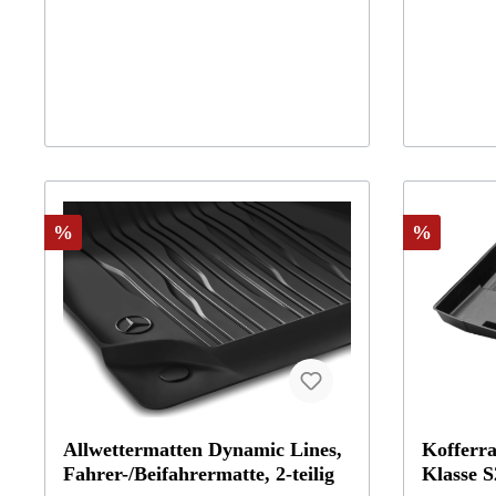
Baureihen X247
gebürstete 
Schriftzug.
können die 
Innenraum g
sich auf di
Mercedes-Be
unsere Test
Beschlagen
bestanden.
%
%
Allwettermatten Dynamic Lines,
Kofferr
Fahrer-/Beifahrermatte, 2-teilig
Klasse S