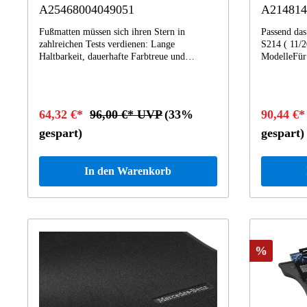
A25468004049051
A214814
Fußmatten müssen sich ihren Stern in
Passend das
zahlreichen Tests verdienen: Lange
S214 ( 11/2
Haltbarkeit, dauerhafte Farbtreue und
ModelleFür 
neutrale Geruchseigenschaften - auch nach
mobilen Zeit
dem dritten Winter - sind Anforderungen, die
Die pflegel
kompromisslos erfüllt werden müssen.
für Flüssig
Zudem sind sie präzise auf die Maße Ihres
mit leicht 
64,32 €*
96,00 €* UVP
(33%
90,44 €
Mercedes-Benz abgestimmt, denn bei der
Ladefläche 
Herstellung liegen die CAD-Computerdaten
aus schlagf
gespart)
gespart)
Ihres Fahrzeuges zugrunde.Passend für GLC
Polypropyl
Baureihe C254/ V254/ X254
geruchsneut
die Ladung 
In den Warenkorb
Untergrund
Benz.
%