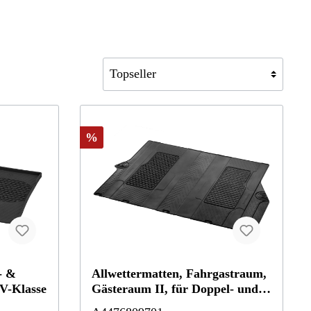
%
- &
Allwettermatten, Fahrgastraum,
 V-Klasse
Gästeraum II, für Doppel- und
Einfachschiene, 1-teilig, V-Klasse