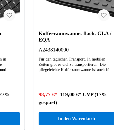
c
Kofferraumwanne, flach, GLA /
EQA
A2438140000
n in
Für den täglichen Transport. In mobilen
ge
Zeiten gibt es viel zu transportieren: Die
 und
pflegeleichte Kofferraumwanne ist auch für
auch nach
Flüssigkeiten geeignet. Die Wannenform mit
erungen, die
leicht erhöhtem Rand ist optimal an die
ssen.
Ladefläche angepasst. Stark im Nehmen, weil
aße Ihres
aus schlagfestem und bruchsicherem
(27%
98,77 €*
119,00 €* UVP
(17%
bei der
Polypropylen. Angenehm, weil
puterdaten
geruchsneutral. Die Wabenstruktur schützt
gespart)
lip-
die Ladung vor dem Verrutschen. Geschützter
estigung am
Untergrund. Ein Grund mehr für Mercedes-
asse
Benz. - passend für : EQA H247, GLA H243
b
In den Warenkorb
ureihe