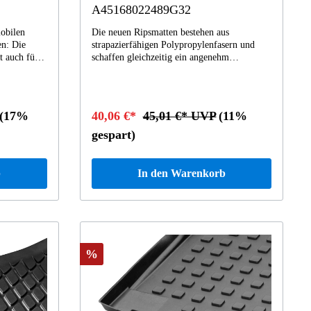
A45168022489G32
mobilen
Die neuen Ripsmatten bestehen aus
en: Die
strapazierfähigen Polypropylenfasern und
t auch für
schaffen gleichzeitig ein angenehm
nenform mit
teppichartiges Ambiente. Um eine
an die
grösstmögliche Bodenabdeckung und damit
Nehmen, weil
den grösstmöglichen Schutz zu gewährleisten
rem
wurde die Passform optimiert. Ebenso bieten
(17%
40,06 €*
45,01 €* UVP
(11%
die Rips-Fussmatten eine attraktive preisliche
r schützt
Alternative zu den Velours-Fußmatten aus
gespart)
 Geschützter
hochwertig-weichem Schnittflor.
 Mercedes-
Pilzkopfbefestigung auf Fahrerseite.
b
In den Warenkorb
%