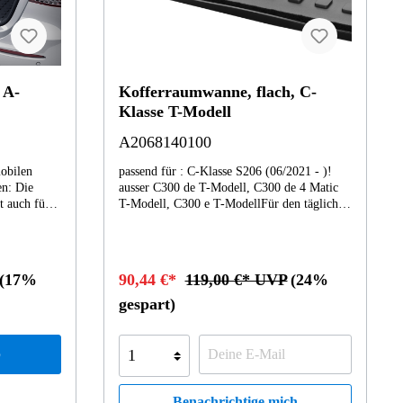
 A-
Kofferraumwanne, flach, C-
Klasse T-Modell
A2068140100
mobilen
passend für : C-Klasse S206 (06/2021 - )!
ausser C300 de T-Modell, C300 de 4 Matic
t auch für
T-Modell, C300 e T-ModellFür den täglichen
Transport. In mobilen Zeiten gibt es viel zu
an die
transportieren: Die pflegeleichte
Kofferraumwanne ist auch für Flüssigkeiten
rem
geeignet. Die Wannenform mit leicht
(17%
90,44 €*
119,00 €* UVP
(24%
erhöhtem Rand ist optimal an die Ladefläche
r schützt
angepasst. Stark im Nehmen, weil aus
gespart)
schlagfestem und bruchsicherem
al
Polypropylen. Angenehm, weil
geruchsneutral. Die Wabenstruktur schützt
b
 Mercedes-
die Ladung vor dem Verrutschen. Geschützter
Untergrund. Ein Grund mehr für Mercedes-
28
Benz.
Benachrichtige mich