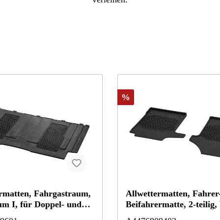
Sicherheit & Pannenhilfe
nd Zubehör
%
rmatten, Fahrgastraum,
Allwettermatten, Fahrer
m I, für Doppel- und
Beifahrermatte, 2-teilig,
chiene, 1-teilig, V-Klasse