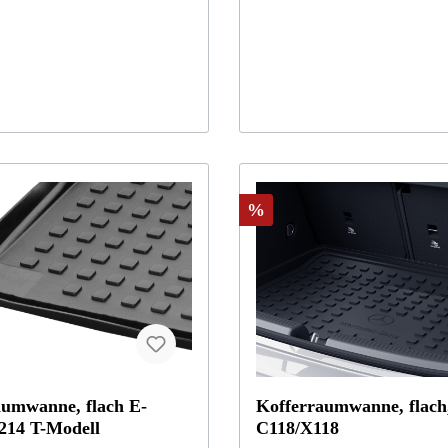
Metallplakette mit Mercedes-Benz
 Dank einer breiten Farbpalette
Matten passend zu jedem
ewählt werden. Verlassen Sie
e gewohnt hohe und geprüfte
nz Qualität: Die Matten haben
s auf Geruch, Brandverhalten,
 und Scheuerwirkung mit Bravour
%
aumwanne, flach E-
Kofferraumwanne, flac
214 T-Modell
C118/X118