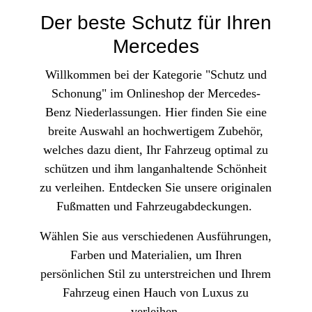
Elektr. Anlage Aufbau
Kinder
r
LM-Felgen - 21 Zoll
Der beste Schutz für Ihren
Wände
Alle Kategorien
Mercedes
Modellautos
Verdeck
Willkommen bei der Kategorie "Schutz und
AMG Modelle
Ausstattung, Inneneinrichtung
Veredelung
Schonung" im Onlineshop der Mercedes-
Classic Modelle
n
Sondereinb., Fahrzg.-Zub.
Interieur
Benz Niederlassungen. Hier finden Sie eine
Modellautos - 1:12
Exterieur
Alle Kategorien
breite Auswahl an hochwertigem Zubehör,
ngen
Modellautos - 1:18
welches dazu dient, Ihr Fahrzeug optimal zu
ken
Betriebsstoffe
Modellautos - 1:43
schützen und ihm langanhaltende Schönheit
zu verleihen. Entdecken Sie unsere originalen
Teile
Servicematerial
Modellautos - 1:64
Fußmatten und Fahrzeugabdeckungen.
le
Dichtmittel / Aggregate
Alle Kategorien
Fette/Pasten
Wählen Sie aus verschiedenen Ausführungen,
Reise und Freizeit
Farben und Materialien, um Ihren
persönlichen Stil zu unterstreichen und Ihrem
Gepäck & Verstauen
tz
Fahrzeug einen Hauch von Luxus zu
Camping & Outdoor
verleihen.