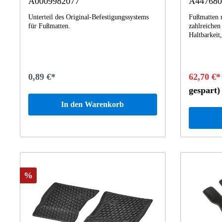
A0009982077
A447680
Unterteil des Original-Befestigungssystems
Fußmatten m
für Fußmatten.
zahlreichen
Haltbarkeit
neutrale Ge
dem dritten
kompromissl
Zudem sind 
0,89 €*
62,70 €
Mercedes-Be
Herstellun
gespart)
Ihres Fahrz
In den Warenkorb
Verschluss 
Fahrzeugbod
Baureihe 4
Baureihe 4
%