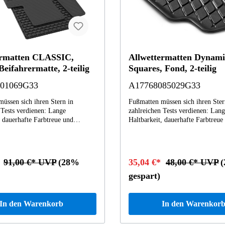
ermatten CLASSIC,
Allwettermatten Dynami
Beifahrermatte, 2-teilig
Squares, Fond, 2-teilig
01069G33
A17768085029G33
üssen sich ihren Stern in
Fußmatten müssen sich ihren Ster
 Tests verdienen: Lange
zahlreichen Tests verdienen: Lan
, dauerhafte Farbtreue und
Haltbarkeit, dauerhafte Farbtreue
ruchseigenschaften - auch nach
neutrale Geruchseigenschaften - 
 Winter - sind Anforderungen, die
dem dritten Winter - sind Anford
os erfüllt werden müssen.
kompromisslos erfüllt werden mü
sie präzise auf die Maße Ihres
Zudem sind sie präzise auf die M
*
91,00 €* UVP
(28%
35,04 €*
48,00 €* UVP
nz abgestimmt, denn bei der
Mercedes-Benz abgestimmt, denn 
g liegen die CAD-Computerdaten
Herstellung liegen die CAD-Com
gespart)
euges zugrunde. Mit Clip-
Ihres Fahrzeuges zugrunde. Mit C
zur rutschsicheren Befestigung am
Verschluss zur rutschsicheren Bef
den.Passend für: AMG GT
Fahrzeugboden.Passend für: A-Kl
In den Warenkorb
In den Warenkor
290 / CLS Baureihe C257 / E
Baureihen V177; W177 / CLA Ba
reihen S213; V213; W213
C118; X118