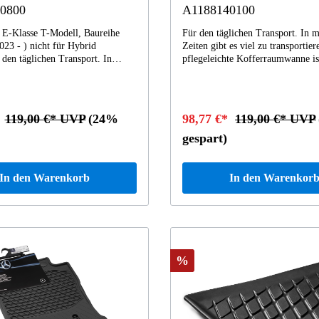
0800
A1188140100
 E-Klasse T-Modell, Baureihe
Für den täglichen Transport. In 
023 - ) nicht für Hybrid
Zeiten gibt es viel zu transportier
den täglichen Transport. In
pflegeleichte Kofferraumwanne is
en gibt es viel zu transportieren:
Flüssigkeiten geeignet. Die Wan
eichte Kofferraumwanne ist auch
leicht erhöhtem Rand ist optimal 
keiten geeignet. Die Wannenform
Ladefläche angepasst. Stark im 
erhöhtem Rand ist optimal an die
aus schlagfestem und bruchsiche
*
119,00 €* UVP
(24%
98,77 €*
119,00 €* UVP
angepasst. Stark im Nehmen, weil
Polypropylen. Angenehm, weil
estem und bruchsicherem
geruchsneutral. Die Wabenstruktu
gespart)
en. Angenehm, weil
die Ladung vor dem Verrutschen.
ral. Die Wabenstruktur schützt
Untergrund. Ein Grund mehr für
vor dem Verrutschen. Geschützter
Benz.
In den Warenkorb
In den Warenkor
. Ein Grund mehr für Mercedes-
%