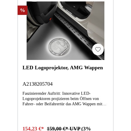
%
LED Logoprojektor, AMG Wappen
A2138205704
Faszinierender Auftritt: Innovative LED-
Logoprojektoren projizieren beim Öffnen von
Fahrer- oder Beifahrertür das AMG Wappen mit
3D-Effekt auf den Boden im Einstiegsbereich.
Ersetzt die seriellen Ausstiegsleuchten in den
vorderen Türen. 2-teiliges Set. Montage durch
Ihren Mercedes-Benz Partner. Baureihen C253
154,23 €*
159,00 €* UVP
(3%
(07/19- ), C253 (09/16-06/19), N253 (10/18- ),