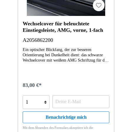
Wechselcover für beleuchtete
Einstiegsleiste, AMG, vorne, 1-fach
A2056862200
Ein optischer Blickfang, der zur besseren
Orientierung bei Dunkelheit dient: das schwarze
Wechselcover mit weißem AMG Schriftzug für die
Einstiegsleiste mit LED-Beleuchtung. Das
Wechselcover aus glänzendem Edelstahl überzeugt
nicht nur durch eine einfache Montage und eine
exakte Passform, sondern zudem durch
83,00 €*
Strapazierfähigkeit und Langlebigkeit.
Benachrichtige mich
Mit dem Absenden des Formulars akzeptiere ich die