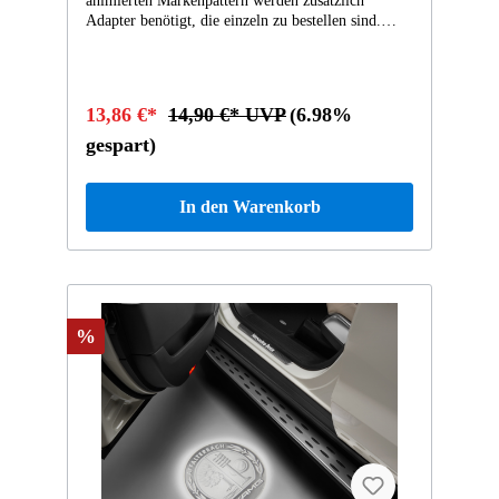
animierten Markenpattern werden zusätzlich
Adapter benötigt, die einzeln zu bestellen sind.
Dieser Adapter stellt die korrekte Stromversorgung
und damit Funktionalität des LCD-Projektors
sicher. Es wird die Montage durch einen Mercedes-
Benz Partner empfohlen.
13,86 €*
14,90 €* UVP
(6.98%
gespart)
In den Warenkorb
%