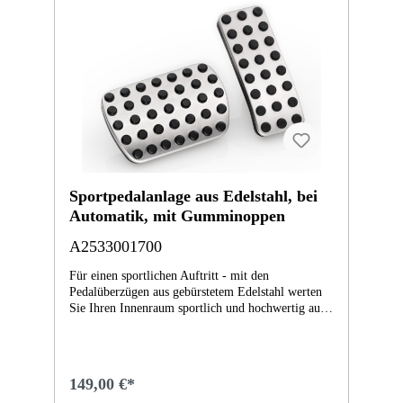
bei Fzgen bis ÄJ21/2 notwendig W463 (06/12-
05/18), W463 (06/18- ): Verbau erfordert zusätzlich
einen Adapter A2238204906, dieser ist separat
bestellbar. Lieferumfang Adapter: 1 Stück. Anzahl
benötigter Adapter bei Verbau - in den Front-
ODER Fondtüren: 2 Stück - in den Front- UND
Fondtüren: 4 Stück. X167 (08/23- ), X167 (11/19-
): Nicht für Maybach-Derivate.
Sportpedalanlage aus Edelstahl, bei
Automatik, mit Gumminoppen
A2533001700
Für einen sportlichen Auftritt - mit den
Pedalüberzügen aus gebürstetem Edelstahl werten
Sie Ihren Innenraum sportlich und hochwertig auf.
Die Original-Teile sind mit einer rutschfesten
Gumminoppeneinlage versehen und erfüllen die
Sicherheitsanforderungen von Mercedes-Benz.
Erhältlich für Automatik- und Schaltgetriebe.
149,00 €*