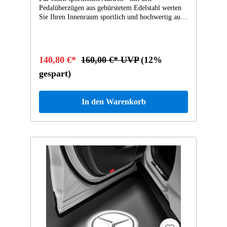
Pedalüberzügen aus gebürstetem Edelstahl werten
Sie Ihren Innenraum sportlich und hochwertig auf.
Die Original-Teile sind mit einer rutschfesten
Gumminoppeneinlage versehen und erfüllen die
Sicherheitsanforderungen von Mercedes-
Benz.Höhe: 8.5cm Länge: 19cm Breite: 27cm
140,80 €*
160,00 €* UVP
(12%
Gewicht: 0.67kg Edelstahl, gebürstet
gespart)
In den Warenkorb