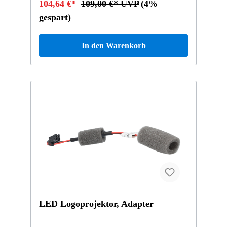
104,64 €*
109,00 €* UVP
(4%
C118 / X118CLS C257E-Klasse A238 / C238S-
Klasse A217 / C217
gespart)
In den Warenkorb
LED Logoprojektor, Adapter