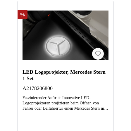
%
LED Logoprojektor, Mercedes Stern
1 Set
A2178206800
Faszinierender Auftritt: Innovative LED-
Logoprojektoren projizieren beim Öffnen von
Fahrer oder Beifahrertür einen Mercedes Stern mit
3D-Effekt auf den Boden im Einstiegsbereich.
Ersetzt die seriellen Ausstiegsleuchten in den
vorderen Türen. 2-teiliges Set. Montage durch
Ihren Mercedes-Benz Partner. Passend für:CLA