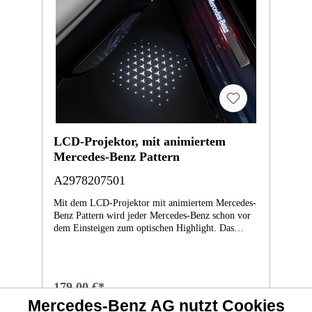
LCD-Projektor, mit animiertem
Mercedes-Benz Pattern
A2978207501
Mit dem LCD-Projektor mit animiertem Mercedes-
Benz Pattern wird jeder Mercedes-Benz schon vor
dem Einsteigen zum optischen Highlight. Das
zweiteilige Set projiziert neben der geöffneten
Fahrer- oder Beifahrertür eine Animation des
Mercedes-Benz Pattern auf den Boden und wird
beim Öffnen der Tür automatisch aktiviert. Nach
179,00 €*
max. 600 Sekunden deaktiviert sich der Projektor
Mercedes-Benz AG nutzt Cookies
ebenfalls selbstständig. Je nach Fahrzeug ist das Set