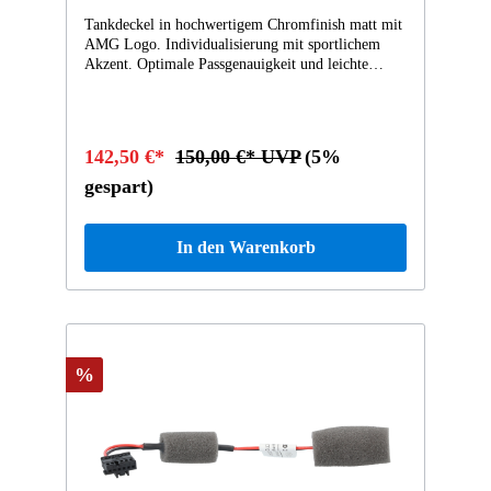
Verbindung mit Code U62 (Licht- und Sichtpaket).
Tankdeckel in hochwertigem Chromfinish matt mit
AMG Logo. Individualisierung mit sportlichem
Akzent. Optimale Passgenauigkeit und leichte
Selbstmontage vom Kunden möglich. Lieferung in
attraktiver AMG Präsentationsverpackung.
Akzentfarbe: rot
142,50 €*
150,00 €* UVP
(5%
gespart)
In den Warenkorb
%