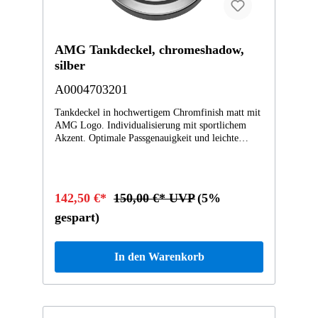
AMG Tankdeckel, chromeshadow,
silber
A0004703201
Tankdeckel in hochwertigem Chromfinish matt mit
AMG Logo. Individualisierung mit sportlichem
Akzent. Optimale Passgenauigkeit und leichte
Selbstmontage vom Kunden möglich. Lieferung in
attraktiver AMG Präsentationsverpackung. Nur für
Fahrzeuge mit Verbrennungsmotor (Benzin /
Diesel) und kein Plug-in Hybrid.Akzentfarbe:
142,50 €*
150,00 €* UVP
(5%
silber
gespart)
In den Warenkorb