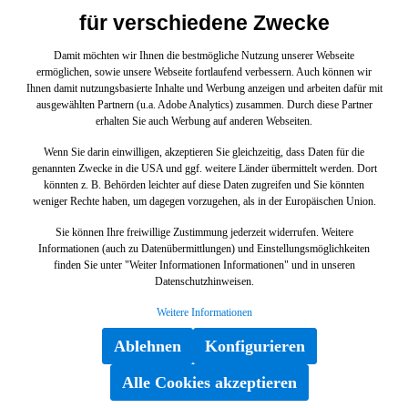
auch für die Fondtüren erhältlich, um ein
für verschiedene Zwecke
komfortables Ein- und Aussteigen mit zusätzlichem
Licht zu ermöglichen. Doch der LCD-Projektor
ersetzt nicht nur die serienmäßigen
Damit möchten wir Ihnen die bestmögliche Nutzung unserer Webseite
Benachrichtige mich
Ausstiegsleuchten an den Türen, sondern inszeniert
ermöglichen, sowie unsere Webseite fortlaufend verbessern. Auch können wir
auch optisch einen attraktiven Hingucker in dunkler
Ihnen damit nutzungsbasierte Inhalte und Werbung anzeigen und arbeiten dafür mit
Mit dem Absenden des Formulars akzeptiere ich die
Umgebung. Die Montage durch einen Mercedes-
ausgewählten Partnern (u.a. Adobe Analytics) zusammen. Durch diese Partner
Benz Partner wird empfohlen. Baureihen V295
erhalten Sie auch Werbung auf anderen Webseiten.
Allgemeinen Geschäftsbedingungen
sowie die
(04/22- ), V297 (09/21- ): Nicht für Japan. V297
Datenschutzbestimmungen
.
Wenn Sie darin einwilligen, akzeptieren Sie gleichzeitig, dass Daten für die
(09/21- ): ab ÄJ23/2 PRO 3 auch für Fondtüren
genannten Zwecke in die USA und ggf. weitere Länder übermittelt werden. Dort
geeignet. Hinweis: Der LCD-Projektor ersetzt die
könnten z. B. Behörden leichter auf diese Daten zugreifen und Sie könnten
serienmäßige Türausstiegsbeleuchtung. Im Kit sind
weniger Rechte haben, um dagegen vorzugehen, als in der Europäischen Union.
LCD-Projektor links/rechts enthalten. Verbaubar in
Fronttüren; V297: Kit ebenfalls geeignet für
Sie können Ihre freiwillige Zustimmung jederzeit widerrufen. Weitere
Fondtüren. Ausgeleuchtete Projektionsfläche auf
Informationen (auch zu Datenübermittlungen) und Einstellungsmöglichkeiten
dem Boden: ca. 30 x 30 cm.
finden Sie unter "Weiter Informationen Informationen" und in unseren
Datenschutzhinweisen.
Weitere Informationen
Ablehnen
Konfigurieren
Alle Cookies akzeptieren