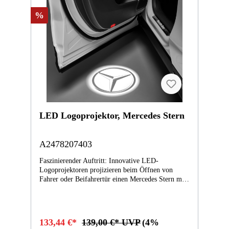
%
LED Logoprojektor, Mercedes Stern
A2478207403
Faszinierender Auftritt: Innovative LED-
Logoprojektoren projizieren beim Öffnen von
Fahrer oder Beifahrertür einen Mercedes Stern mit
3D-Effekt auf den Boden im Einstiegsbereich.
Ersetzt die seriellen Ausstiegsleuchten in den
vorderen Türen. 2-teiliges Set. Montage durch
Ihren Mercedes-Benz Partner. Baureihen: C253
133,44 €*
139,00 €* UVP
(4%
(07/19- ), C253 (09/16-06/19), N253 (10/18- ),