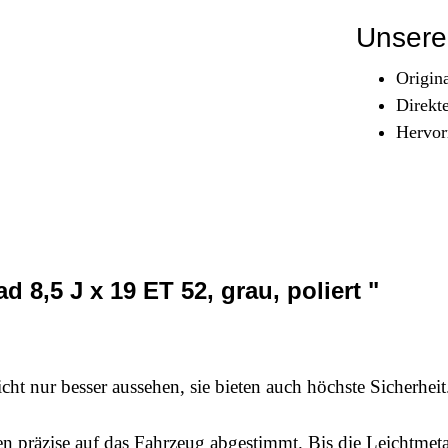
Sicherheit & Pannenhilfe
Unsere 
nd Zubehör
Origin
Direkt
Hervor
8,5 J x 19 ET 52, grau, poliert "
ht nur besser aussehen, sie bieten auch höchste Sicherhei
präzise auf das Fahrzeug abgestimmt. Bis die Leichtmetallr