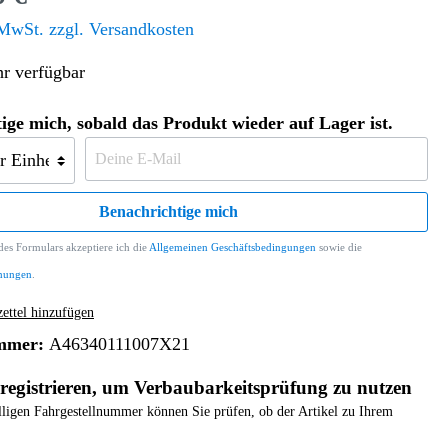
Altern. Antriebe/Energieumw.
Home & Living
 MwSt. zzgl. Versandkosten
Frontautomatgetriebe
r verfügbar
Koffer, Taschen & Lederwaren
Kraftstoffanlage
Geldbörsen
Fahrgestell-/Hilfsrahmen
Telematik
ige mich, sobald das Produkt wieder auf Lager ist.
Handyhüllen
Ölbehälter
Dashcam
Handtaschen und Shopper
Assistenzsysteme
Alle Kategorien
Koffer
Mobilkommunikation
Benachrichtige mich
smart
Rucksäcke
Entertainment
es Formulars akzeptiere ich die
Allgemeinen Geschäftsbedingungen
sowie die
Zubehör
Business
Navigation
mungen
.
Brabus Zubehör
ttel hinzufügen
Räder / Reifen
mmer:
A46340111007X21
Teileart
registrieren, um Verbaubarkeitsprüfung zu nutzen
elligen Fahrgestellnummer können Sie prüfen, ob der Artikel zu Ihrem