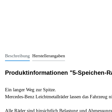
Office Essentials
VAN - Komfort
Licht
USB-Sticks
VAN - Schutz & Schonung
Kindersitze u
Trinkgefäße
Schlüsselanhänger
Alle Kategorien
Beschreibung
Herstellerangaben
Produktinformationen "5-Speichen-Rad 
Ein langer Weg zur Spitze.
Mercedes-Benz Leichtmetallräder lassen das Fahrzeug nic
Alle Räder sind hinsichtlich Belastung und Abmessungen 