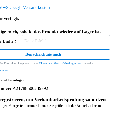
Altern. Antriebe/Energieumw.
Home & Living
 MwSt. zzgl. Versandkosten
Frontautomatgetriebe
r verfügbar
Koffer, Taschen & Lederwaren
Kraftstoffanlage
Geldbörsen
Fahrgestell-/Hilfsrahmen
Telematik
ige mich, sobald das Produkt wieder auf Lager ist.
Handyhüllen
Ölbehälter
Dashcam
Handtaschen und Shopper
Assistenzsysteme
Alle Kategorien
Koffer
Mobilkommunikation
Benachrichtige mich
smart
Rucksäcke
Entertainment
es Formulars akzeptiere ich die
Allgemeinen Geschäftsbedingungen
sowie die
Zubehör
Business
Navigation
mungen
.
Brabus Zubehör
ttel hinzufügen
Räder / Reifen
mmer:
A21788500249792
Teileart
registrieren, um Verbaubarkeitsprüfung zu nutzen
elligen Fahrgestellnummer können Sie prüfen, ob der Artikel zu Ihrem