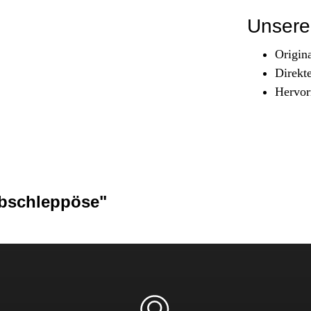
Sicherheit & Pannenhilfe
Unsere 
nd Zubehör
Origin
Direkt
Hervor
bschleppöse"