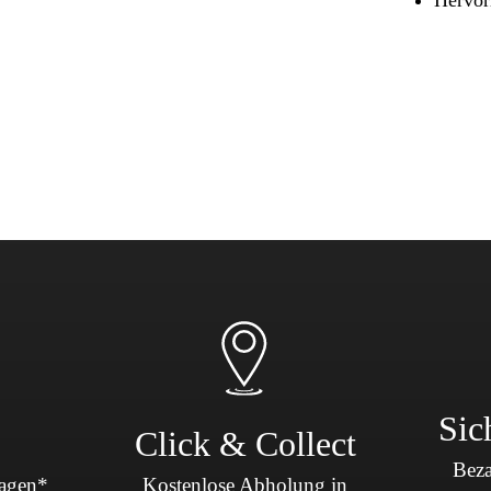
Sicherheit & Pannenhilfe
nd Zubehör
Sic
Click & Collect
Beza
Tagen*
Kostenlose Abholung in