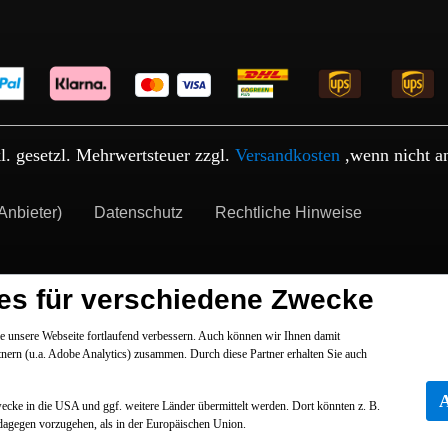
kl. gesetzl. Mehrwertsteuer zzgl.
Versandkosten
,wenn nicht a
Anbieter)
Datenschutz
Rechtliche Hinweise
es für verschiedene Zwecke
 unsere Webseite fortlaufend verbessern. Auch können wir Ihnen damit
tnern (u.a. Adobe Analytics) zusammen. Durch diese Partner erhalten Sie auch
Zwecke in die USA und ggf. weitere Länder übermittelt werden. Dort könnten z. B.
dagegen vorzugehen, als in der Europäischen Union.