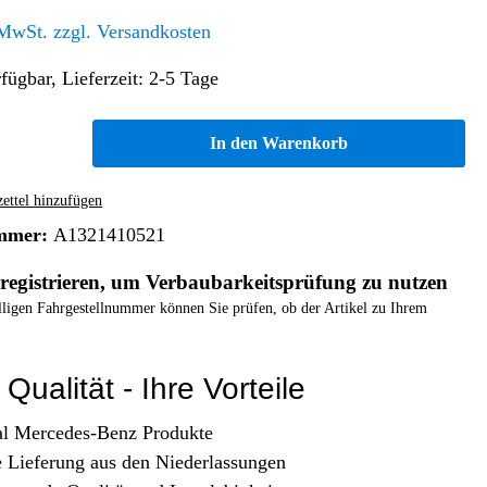
Altern. Antriebe/Energieumw.
Home & Living
 MwSt. zzgl. Versandkosten
Frontautomatgetriebe
fügbar, Lieferzeit: 2-5 Tage
Koffer, Taschen & Lederwaren
Kraftstoffanlage
Geldbörsen
Fahrgestell-/Hilfsrahmen
Telematik
In den Warenkorb
Handyhüllen
Ölbehälter
Dashcam
Handtaschen und Shopper
Assistenzsysteme
Alle Kategorien
ttel hinzufügen
Koffer
Mobilkommunikation
mmer:
A1321410521
smart
Rucksäcke
Entertainment
registrieren, um Verbaubarkeitsprüfung zu nutzen
Zubehör
Business
Navigation
elligen Fahrgestellnummer können Sie prüfen, ob der Artikel zu Ihrem
Brabus Zubehör
Räder / Reifen
Qualität - Ihre Vorteile
Teileart
al Mercedes-Benz Produkte
e Lieferung aus den Niederlassungen