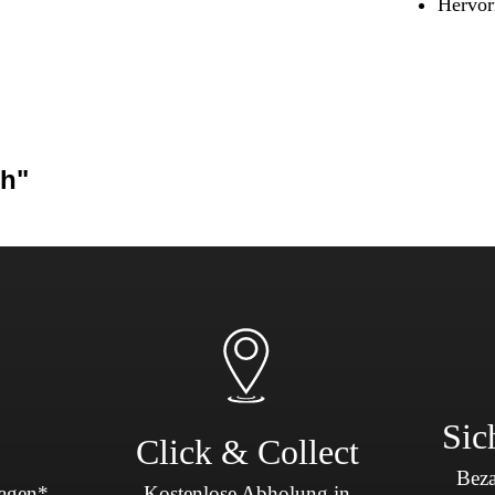
Hervor
Sicherheit & Pannenhilfe
nd Zubehör
ch"
Sic
Click & Collect
Beza
Tagen*
Kostenlose Abholung in