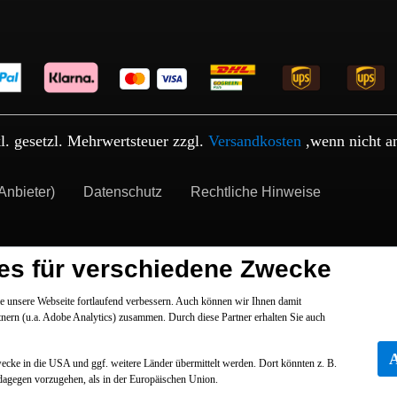
kl. gesetzl. Mehrwertsteuer zzgl.
Versandkosten
,wenn nicht a
Anbieter)
Datenschutz
Rechtliche Hinweise
es für verschiedene Zwecke
 unsere Webseite fortlaufend verbessern. Auch können wir Ihnen damit
tnern (u.a. Adobe Analytics) zusammen. Durch diese Partner erhalten Sie auch
Zwecke in die USA und ggf. weitere Länder übermittelt werden. Dort könnten z. B.
dagegen vorzugehen, als in der Europäischen Union.