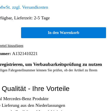
Altern. Antriebe/Energieumw.
Home & Living
 MwSt. zzgl. Versandkosten
Frontautomatgetriebe
fügbar, Lieferzeit: 2-5 Tage
Koffer, Taschen & Lederwaren
Kraftstoffanlage
Geldbörsen
Fahrgestell-/Hilfsrahmen
Telematik
In den Warenkorb
Handyhüllen
Ölbehälter
Dashcam
Handtaschen und Shopper
Assistenzsysteme
Alle Kategorien
ttel hinzufügen
Koffer
Mobilkommunikation
mmer:
A1321410221
smart
Rucksäcke
Entertainment
registrieren, um Verbaubarkeitsprüfung zu nutzen
Zubehör
Business
Navigation
elligen Fahrgestellnummer können Sie prüfen, ob der Artikel zu Ihrem
Brabus Zubehör
Räder / Reifen
Qualität - Ihre Vorteile
Teileart
al Mercedes-Benz Produkte
e Lieferung aus den Niederlassungen