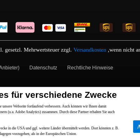
kl. gesetzl. Mehrwertsteuer zzgl.
Versandkosten
,wenn nicht a
Anbieter)
Datenschutz
Rechtliche Hinweise
es für verschiedene Zwecke
 unsere Webseite fortlaufend verbessern. Auch können wir Ihnen damit
tnern (u.a. Adobe Analytics) zusammen. Durch diese Partner erhalten Sie auch
Zwecke in die USA und ggf. weitere Länder übermittelt werden. Dort könnten z. B.
dagegen vorzugehen, als in der Europäischen Union.