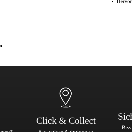
Hervor
Sicherheit & Pannenhilfe
nd Zubehör
"
Sic
Click & Collect
Beza
Tagen*
Kostenlose Abholung in