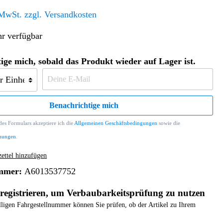
Altern. Antriebe/Energieumw.
Home & Living
 MwSt. zzgl. Versandkosten
Frontautomatgetriebe
r verfügbar
Koffer, Taschen & Lederwaren
Kraftstoffanlage
Geldbörsen
Fahrgestell-/Hilfsrahmen
Telematik
ige mich, sobald das Produkt wieder auf Lager ist.
Handyhüllen
Ölbehälter
Dashcam
Handtaschen und Shopper
Assistenzsysteme
Alle Kategorien
Koffer
Mobilkommunikation
Benachrichtige mich
smart
Rucksäcke
Entertainment
es Formulars akzeptiere ich die
Allgemeinen Geschäftsbedingungen
sowie die
Zubehör
Business
Navigation
mungen
.
Brabus Zubehör
ttel hinzufügen
Räder / Reifen
mmer:
A6013537752
Teileart
registrieren, um Verbaubarkeitsprüfung zu nutzen
elligen Fahrgestellnummer können Sie prüfen, ob der Artikel zu Ihrem