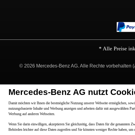
* Alle Preise in
© 2026 Mercedes-Benz AG. Alle Rechte vorbehalten (
Mercedes-Benz AG nutzt Cooki
Damit möchten wir Ihnen die bestmögliche Nutzung unserer Webseite ermöglichen, sowie
nutzungsbasierte Inhalte und Werbung anzeigen und arbeiten dafür mit ausgewählten Par
Werbung auf anderen Webseiten.
Wenn Sie darin einwilligen, akzeptieren Sie gleichzeitig, dass Daten für die genannten 
Behörden leichter auf diese Daten zugreifen und Sie könnten weniger Rechte haben, um 