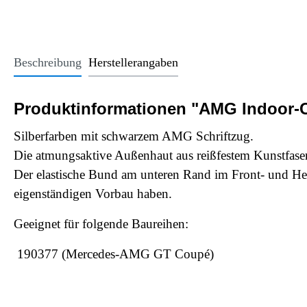
Office Essentials
VAN - Komfort
Licht
USB-Sticks
VAN - Schutz & Schonung
Kindersitze u
Trinkgefäße
Beschreibung
Herstellerangaben
Schlüsselanhänger
Alle Kategorien
Produktinformationen "AMG Indoor-
Silberfarben mit schwarzem AMG Schriftzug.
Die atmungsaktive Außenhaut aus reißfestem Kunstfaser
Der elastische Bund am unteren Rand im Front- und Hec
eigenständigen Vorbau haben.
Geeignet für folgende Baureihen:
190377 (Mercedes-AMG GT Coupé)