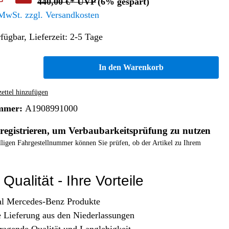
440,00 €* UVP
(6% gespart)
Altern. Antriebe/Energieumw.
Home & Living
 MwSt. zzgl. Versandkosten
Frontautomatgetriebe
fügbar, Lieferzeit: 2-5 Tage
Koffer, Taschen & Lederwaren
Kraftstoffanlage
Geldbörsen
Fahrgestell-/Hilfsrahmen
Telematik
In den Warenkorb
Handyhüllen
Ölbehälter
Dashcam
Handtaschen und Shopper
Assistenzsysteme
Alle Kategorien
ttel hinzufügen
Koffer
Mobilkommunikation
mmer:
A1908991000
smart
Rucksäcke
Entertainment
registrieren, um Verbaubarkeitsprüfung zu nutzen
Zubehör
Business
Navigation
elligen Fahrgestellnummer können Sie prüfen, ob der Artikel zu Ihrem
Brabus Zubehör
Räder / Reifen
Qualität - Ihre Vorteile
Teileart
al Mercedes-Benz Produkte
e Lieferung aus den Niederlassungen
ragende Qualität und Langlebigkeit