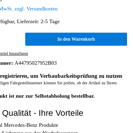
Altern. Antriebe/Energieumw.
Home & Living
 MwSt. zzgl. Versandkosten
Frontautomatgetriebe
fügbar, Lieferzeit: 2-5 Tage
Koffer, Taschen & Lederwaren
Kraftstoffanlage
Geldbörsen
Fahrgestell-/Hilfsrahmen
Telematik
In den Warenkorb
Handyhüllen
Ölbehälter
Dashcam
Handtaschen und Shopper
Assistenzsysteme
Alle Kategorien
ttel hinzufügen
Koffer
Mobilkommunikation
mmer:
A44795027952B03
smart
Rucksäcke
Entertainment
registrieren, um Verbaubarkeitsprüfung zu nutzen
Zubehör
Business
Navigation
elligen Fahrgestellnummer können Sie prüfen, ob der Artikel zu Ihrem
Brabus Zubehör
ukt ist nur zur Selbstabholung bestellbar.
Räder / Reifen
Teileart
Qualität - Ihre Vorteile
al Mercedes-Benz Produkte
e Lieferung aus den Niederlassungen