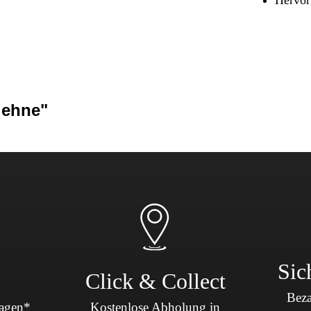
Sicherheit & Pannenhilfe
nd Zubehör
lehne"
Sic
Click & Collect
Beza
Tagen*
Kostenlose Abholung in