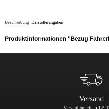
Office Essentials
VAN - Komfort
Licht
USB-Sticks
VAN - Schutz & Schonung
Kindersitze u
Trinkgefäße
Beschreibung
Herstellerangaben
Schlüsselanhänger
Alle Kategorien
Produktinformationen "Bezug Fahrer
Versand
Versand innerhalb 1-5 