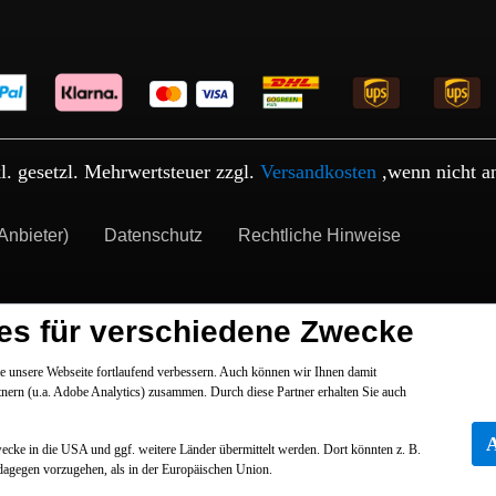
kl. gesetzl. Mehrwertsteuer zzgl.
Versandkosten
,wenn nicht a
Anbieter)
Datenschutz
Rechtliche Hinweise
es für verschiedene Zwecke
 unsere Webseite fortlaufend verbessern. Auch können wir Ihnen damit
tnern (u.a. Adobe Analytics) zusammen. Durch diese Partner erhalten Sie auch
Zwecke in die USA und ggf. weitere Länder übermittelt werden. Dort könnten z. B.
dagegen vorzugehen, als in der Europäischen Union.