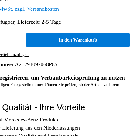
Altern. Antriebe/Energieumw.
Home & Living
 MwSt. zzgl. Versandkosten
Frontautomatgetriebe
fügbar, Lieferzeit: 2-5 Tage
Koffer, Taschen & Lederwaren
Kraftstoffanlage
Geldbörsen
Fahrgestell-/Hilfsrahmen
Telematik
In den Warenkorb
Handyhüllen
Ölbehälter
Dashcam
Handtaschen und Shopper
Assistenzsysteme
Alle Kategorien
ttel hinzufügen
Koffer
Mobilkommunikation
mmer:
A21291097068P85
smart
Rucksäcke
Entertainment
registrieren, um Verbaubarkeitsprüfung zu nutzen
Zubehör
Business
Navigation
elligen Fahrgestellnummer können Sie prüfen, ob der Artikel zu Ihrem
Brabus Zubehör
Räder / Reifen
Qualität - Ihre Vorteile
Teileart
al Mercedes-Benz Produkte
e Lieferung aus den Niederlassungen
ragende Qualität und Langlebigkeit