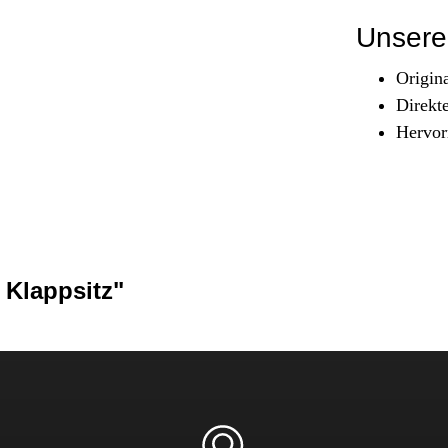
Sicherheit & Pannenhilfe
Unsere 
nd Zubehör
Origin
Direkt
Hervor
 Klappsitz"