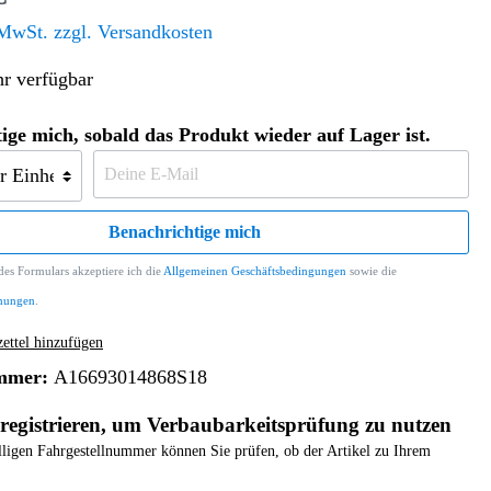
Altern. Antriebe/Energieumw.
Home & Living
 MwSt. zzgl. Versandkosten
Frontautomatgetriebe
r verfügbar
Koffer, Taschen & Lederwaren
Kraftstoffanlage
Geldbörsen
Fahrgestell-/Hilfsrahmen
Telematik
ige mich, sobald das Produkt wieder auf Lager ist.
Handyhüllen
Ölbehälter
Dashcam
Handtaschen und Shopper
Assistenzsysteme
Alle Kategorien
Koffer
Mobilkommunikation
Benachrichtige mich
smart
Rucksäcke
Entertainment
es Formulars akzeptiere ich die
Allgemeinen Geschäftsbedingungen
sowie die
Zubehör
Business
Navigation
mungen
.
Brabus Zubehör
ttel hinzufügen
Räder / Reifen
mmer:
A16693014868S18
Teileart
registrieren, um Verbaubarkeitsprüfung zu nutzen
elligen Fahrgestellnummer können Sie prüfen, ob der Artikel zu Ihrem