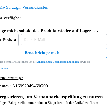
Altern. Antriebe/Energieumw.
Home & Living
 MwSt. zzgl. Versandkosten
Frontautomatgetriebe
r verfügbar
Koffer, Taschen & Lederwaren
Kraftstoffanlage
Geldbörsen
Fahrgestell-/Hilfsrahmen
Telematik
ige mich, sobald das Produkt wieder auf Lager ist.
Handyhüllen
Ölbehälter
Dashcam
Handtaschen und Shopper
Assistenzsysteme
Alle Kategorien
Koffer
Mobilkommunikation
Benachrichtige mich
smart
Rucksäcke
Entertainment
es Formulars akzeptiere ich die
Allgemeinen Geschäftsbedingungen
sowie die
Zubehör
Business
Navigation
mungen
.
Brabus Zubehör
ttel hinzufügen
Räder / Reifen
mmer:
A16992049469G00
Teileart
registrieren, um Verbaubarkeitsprüfung zu nutzen
elligen Fahrgestellnummer können Sie prüfen, ob der Artikel zu Ihrem