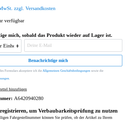
Altern. Antriebe/Energieumw.
Home & Living
 MwSt. zzgl. Versandkosten
Frontautomatgetriebe
r verfügbar
Koffer, Taschen & Lederwaren
Kraftstoffanlage
Geldbörsen
Fahrgestell-/Hilfsrahmen
Telematik
ige mich, sobald das Produkt wieder auf Lager ist.
Handyhüllen
Ölbehälter
Dashcam
Handtaschen und Shopper
Assistenzsysteme
Alle Kategorien
Koffer
Mobilkommunikation
Benachrichtige mich
smart
Rucksäcke
Entertainment
es Formulars akzeptiere ich die
Allgemeinen Geschäftsbedingungen
sowie die
Zubehör
Business
Navigation
mungen
.
Brabus Zubehör
ttel hinzufügen
Räder / Reifen
mmer:
A6420940280
Teileart
registrieren, um Verbaubarkeitsprüfung zu nutzen
elligen Fahrgestellnummer können Sie prüfen, ob der Artikel zu Ihrem