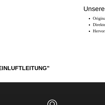
Sicherheit & Pannenhilfe
Unsere 
nd Zubehör
Origin
Direkt
Hervor
REINLUFTLEITUNG"