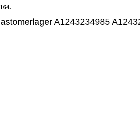
8164.
 Elastomerlager A1243234985 A124