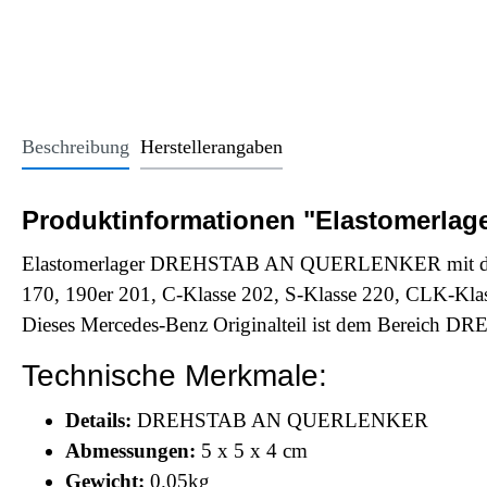
Office Essentials
VAN - Komfort
Licht
USB-Sticks
VAN - Schutz & Schonung
Kindersitze u
Trinkgefäße
Schlüsselanhänger
Beschreibung
Herstellerangaben
Alle Kategorien
Produktinformationen "Elastomerla
Elastomerlager DREHSTAB AN QUERLENKER mit der T
170, 190er 201, C-Klasse 202, S-Klasse 220, CLK-Kla
Dieses Mercedes-Benz Originalteil ist dem Bereich
Technische Merkmale:
Details:
DREHSTAB AN QUERLENKER
Abmessungen:
5 x 5 x 4 cm
Gewicht:
0.05kg