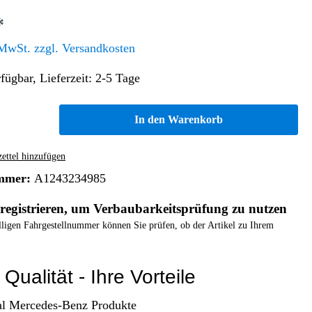
Altern. Antriebe/Energieumw.
Home & Living
*
Frontautomatgetriebe
 MwSt. zzgl. Versandkosten
Koffer, Taschen & Lederwaren
Kraftstoffanlage
Geldbörsen
fügbar, Lieferzeit: 2-5 Tage
Fahrgestell-/Hilfsrahmen
Telematik
Handyhüllen
Ölbehälter
Dashcam
In den Warenkorb
Handtaschen und Shopper
Assistenzsysteme
Alle Kategorien
Koffer
Mobilkommunikation
ttel hinzufügen
smart
Rucksäcke
Entertainment
mmer:
A1243234985
Zubehör
Business
Navigation
registrieren, um Verbaubarkeitsprüfung zu nutzen
Brabus Zubehör
elligen Fahrgestellnummer können Sie prüfen, ob der Artikel zu Ihrem
Räder / Reifen
Teileart
Qualität - Ihre Vorteile
al Mercedes-Benz Produkte