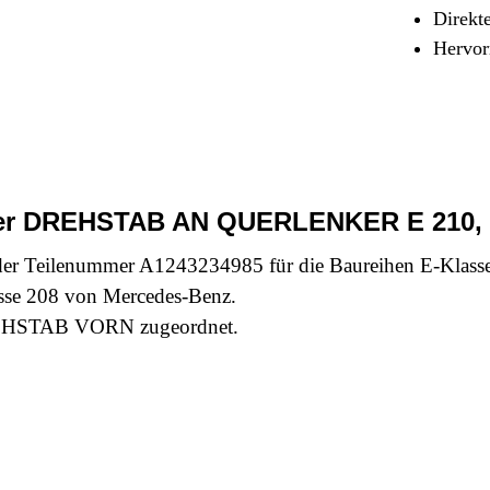
Sicherheit & Pannenhilfe
Direkt
Hervor
nd Zubehör
ger DREHSTAB AN QUERLENKER E 210, G
eilenummer A1243234985 für die Baureihen E-Klasse 2
sse 208 von Mercedes-Benz.
 DREHSTAB VORN zugeordnet.