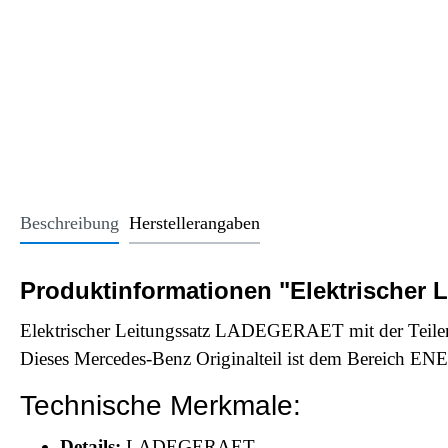
Office Essentials
VAN - Komfort
Licht
USB-Sticks
VAN - Schutz & Schonung
Kindersitze u
Trinkgefäße
Schlüsselanhänger
Alle Kategorien
Beschreibung
Herstellerangaben
Produktinformationen "Elektrischer
Elektrischer Leitungssatz LADEGERAET mit der Teil
Dieses Mercedes-Benz Originalteil ist dem B
Technische Merkmale:
Details:
LADEGERAET