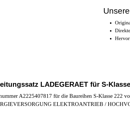
Sicherheit & Pannenhilfe
Unsere 
nd Zubehör
Origin
Direkt
Hervor
 Leitungssatz LADEGERAET für S-Klasse
enummer A2225407817 für die Baureihen S-Klasse 222 vo
ereich ENERGIEVERSORGUNG ELEKTROANTRIEB / HOCHV