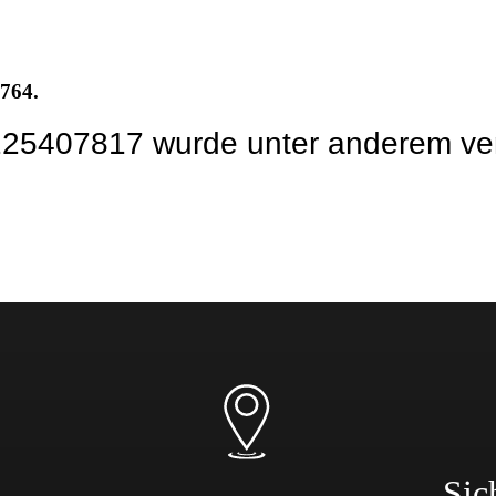
0764.
2225407817 wurde unter anderem ver
Sic