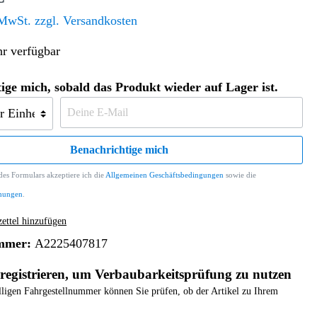
Altern. Antriebe/Energieumw.
Home & Living
 MwSt. zzgl. Versandkosten
Frontautomatgetriebe
r verfügbar
Koffer, Taschen & Lederwaren
Kraftstoffanlage
Geldbörsen
Fahrgestell-/Hilfsrahmen
Telematik
ige mich, sobald das Produkt wieder auf Lager ist.
Handyhüllen
Ölbehälter
Dashcam
Handtaschen und Shopper
Assistenzsysteme
Alle Kategorien
Koffer
Mobilkommunikation
Benachrichtige mich
smart
Rucksäcke
Entertainment
es Formulars akzeptiere ich die
Allgemeinen Geschäftsbedingungen
sowie die
Zubehör
Business
Navigation
mungen
.
Brabus Zubehör
ttel hinzufügen
Räder / Reifen
mmer:
A2225407817
Teileart
registrieren, um Verbaubarkeitsprüfung zu nutzen
elligen Fahrgestellnummer können Sie prüfen, ob der Artikel zu Ihrem