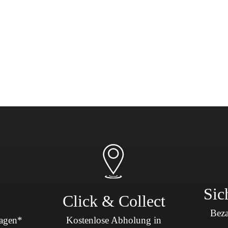
Sicherheit & Pannenhilfe
nd Zubehör
"
Sic
Click & Collect
Beza
Tagen*
Kostenlose Abholung in