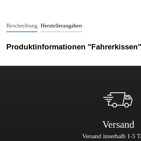
Office Essentials
VAN - Komfort
Licht
USB-Sticks
VAN - Schutz & Schonung
Kindersitze u
Trinkgefäße
Beschreibung
Herstellerangaben
Schlüsselanhänger
Alle Kategorien
Produktinformationen "Fahrerkissen
Versand
Versand innerhalb 1-5 