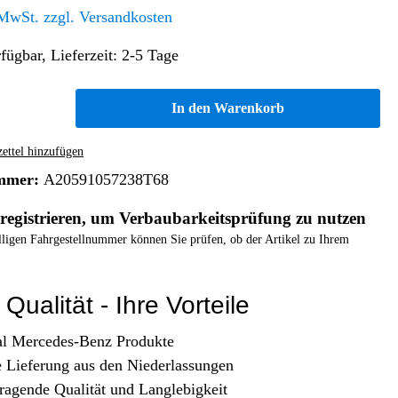
Altern. Antriebe/Energieumw.
Home & Living
 MwSt. zzgl. Versandkosten
Frontautomatgetriebe
fügbar, Lieferzeit: 2-5 Tage
Koffer, Taschen & Lederwaren
Kraftstoffanlage
Geldbörsen
Fahrgestell-/Hilfsrahmen
Telematik
In den Warenkorb
Handyhüllen
Ölbehälter
Dashcam
Handtaschen und Shopper
Assistenzsysteme
Alle Kategorien
ttel hinzufügen
Koffer
Mobilkommunikation
mmer:
A20591057238T68
smart
Rucksäcke
Entertainment
registrieren, um Verbaubarkeitsprüfung zu nutzen
Zubehör
Business
Navigation
elligen Fahrgestellnummer können Sie prüfen, ob der Artikel zu Ihrem
Brabus Zubehör
Räder / Reifen
Qualität - Ihre Vorteile
Teileart
al Mercedes-Benz Produkte
e Lieferung aus den Niederlassungen
ragende Qualität und Langlebigkeit