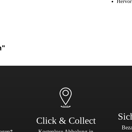
Hervor
Sicherheit & Pannenhilfe
nd Zubehör
h"
Sic
Click & Collect
Beza
Tagen*
Kostenlose Abholung in