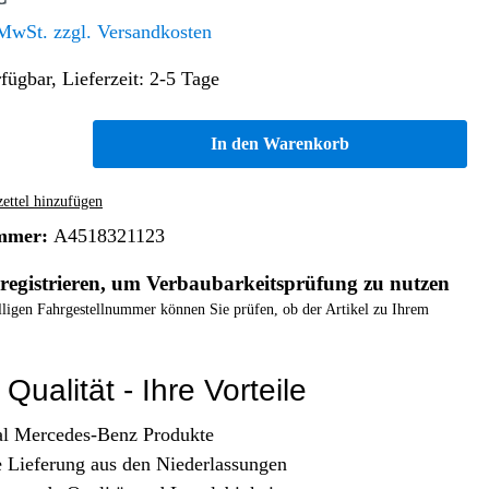
Altern. Antriebe/Energieumw.
Home & Living
 MwSt. zzgl. Versandkosten
Frontautomatgetriebe
fügbar, Lieferzeit: 2-5 Tage
Koffer, Taschen & Lederwaren
Kraftstoffanlage
Geldbörsen
Fahrgestell-/Hilfsrahmen
Telematik
In den Warenkorb
Handyhüllen
Ölbehälter
Dashcam
Handtaschen und Shopper
Assistenzsysteme
Alle Kategorien
ttel hinzufügen
Koffer
Mobilkommunikation
mmer:
A4518321123
smart
Rucksäcke
Entertainment
registrieren, um Verbaubarkeitsprüfung zu nutzen
Zubehör
Business
Navigation
elligen Fahrgestellnummer können Sie prüfen, ob der Artikel zu Ihrem
Brabus Zubehör
Räder / Reifen
Qualität - Ihre Vorteile
Teileart
al Mercedes-Benz Produkte
e Lieferung aus den Niederlassungen