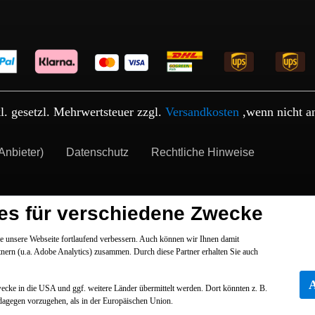
kl. gesetzl. Mehrwertsteuer zzgl.
Versandkosten
,wenn nicht a
Anbieter)
Datenschutz
Rechtliche Hinweise
es für verschiedene Zwecke
 unsere Webseite fortlaufend verbessern. Auch können wir Ihnen damit
tnern (u.a. Adobe Analytics) zusammen. Durch diese Partner erhalten Sie auch
Zwecke in die USA und ggf. weitere Länder übermittelt werden. Dort könnten z. B.
dagegen vorzugehen, als in der Europäischen Union.