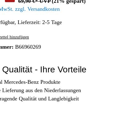
69,90 €* UVP
(21% gespart)
Altern. Antriebe/Energieumw.
Home & Living
 MwSt. zzgl. Versandkosten
Frontautomatgetriebe
fügbar, Lieferzeit: 2-5 Tage
Koffer, Taschen & Lederwaren
Kraftstoffanlage
Geldbörsen
Fahrgestell-/Hilfsrahmen
Telematik
ttel hinzufügen
Handyhüllen
Ölbehälter
Dashcam
mmer:
B66960269
Handtaschen und Shopper
Assistenzsysteme
Alle Kategorien
Koffer
Mobilkommunikation
Qualität - Ihre Vorteile
smart
Rucksäcke
Entertainment
al Mercedes-Benz Produkte
Zubehör
Business
Navigation
e Lieferung aus den Niederlassungen
Brabus Zubehör
ragende Qualität und Langlebigkeit
Räder / Reifen
Teileart