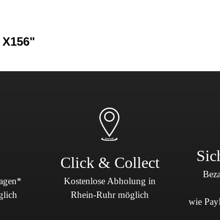
Sicherheit & Pannenhilfe
nd Zubehör
 X156"
Sic
Click & Collect
Beza
Tagen*
Kostenlose Abholung in
glich
Rhein-Ruhr möglich
wie PayP