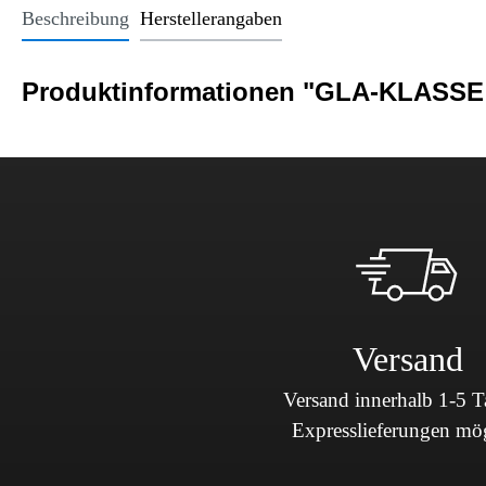
Office Essentials
VAN - Komfort
Licht
Beschreibung
Herstellerangaben
USB-Sticks
VAN - Schutz & Schonung
Kindersitze u
Trinkgefäße
Produktinformationen "GLA-KLASSE
Schlüsselanhänger
Alle Kategorien
Versand
Versand innerhalb 1-5 
Expresslieferungen mö