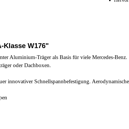
Sicherheit & Pannenhilfe
nd Zubehör
A-Klasse W176"
mter Aluminium-Träger als Basis für viele Mercedes-Benz.
träger oder Dachboxen.
 innovativer Schnellspannbefestigung. Aerodynamisches
ppen