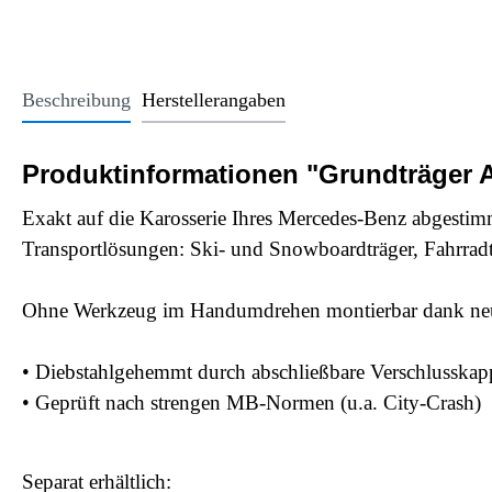
Office Essentials
VAN - Komfort
Licht
USB-Sticks
VAN - Schutz & Schonung
Kindersitze u
Trinkgefäße
Beschreibung
Herstellerangaben
Schlüsselanhänger
Alle Kategorien
Produktinformationen "Grundträger 
Exakt auf die Karosserie Ihres Mercedes-Benz abgestim
Transportlösungen: Ski- und Snowboardträger, Fahrrad
Ohne Werkzeug im Handumdrehen montierbar dank neuer
• Diebstahlgehemmt durch abschließbare Verschlusska
• Geprüft nach strengen MB-Normen (u.a. City-Crash)
Separat erhältlich: