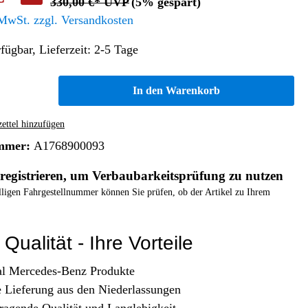
330,00 €* UVP
(5% gespart)
Altern. Antriebe/Energieumw.
Home & Living
 MwSt. zzgl. Versandkosten
Frontautomatgetriebe
fügbar, Lieferzeit: 2-5 Tage
Koffer, Taschen & Lederwaren
Kraftstoffanlage
Geldbörsen
Fahrgestell-/Hilfsrahmen
Telematik
In den Warenkorb
Handyhüllen
Ölbehälter
Dashcam
Handtaschen und Shopper
Assistenzsysteme
Alle Kategorien
ttel hinzufügen
Koffer
Mobilkommunikation
mmer:
A1768900093
smart
Rucksäcke
Entertainment
registrieren, um Verbaubarkeitsprüfung zu nutzen
Zubehör
Business
Navigation
elligen Fahrgestellnummer können Sie prüfen, ob der Artikel zu Ihrem
Brabus Zubehör
Räder / Reifen
Qualität - Ihre Vorteile
Teileart
al Mercedes-Benz Produkte
e Lieferung aus den Niederlassungen
ragende Qualität und Langlebigkeit