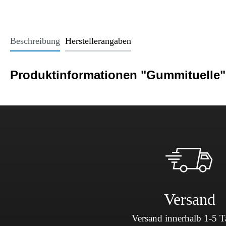
Office Essentials
VAN - Komfort
Licht
USB-Sticks
VAN - Schutz & Schonung
Kindersitze u
Trinkgefäße
Beschreibung
Herstellerangaben
Schlüsselanhänger
Alle Kategorien
Produktinformationen "Gummituelle"
Versand
Versand innerhalb 1-5 