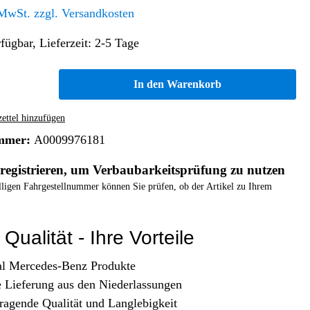
Altern. Antriebe/Energieumw.
Home & Living
 MwSt. zzgl. Versandkosten
Frontautomatgetriebe
fügbar, Lieferzeit: 2-5 Tage
Koffer, Taschen & Lederwaren
Kraftstoffanlage
Geldbörsen
Fahrgestell-/Hilfsrahmen
Telematik
In den Warenkorb
Handyhüllen
Ölbehälter
Dashcam
Handtaschen und Shopper
Assistenzsysteme
Alle Kategorien
ttel hinzufügen
Koffer
Mobilkommunikation
mmer:
A0009976181
smart
Rucksäcke
Entertainment
registrieren, um Verbaubarkeitsprüfung zu nutzen
Zubehör
Business
Navigation
elligen Fahrgestellnummer können Sie prüfen, ob der Artikel zu Ihrem
Brabus Zubehör
Räder / Reifen
Qualität - Ihre Vorteile
Teileart
al Mercedes-Benz Produkte
e Lieferung aus den Niederlassungen
ragende Qualität und Langlebigkeit