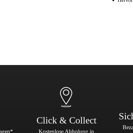
Sicherheit & Pannenhilfe
nd Zubehör
Sic
Click & Collect
Beza
Tagen*
Kostenlose Abholung in