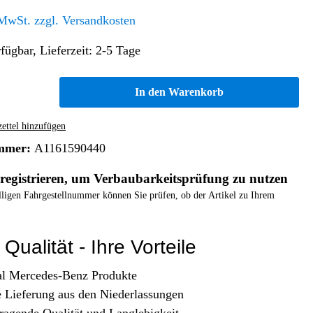
Altern. Antriebe/Energieumw.
Home & Living
 MwSt. zzgl. Versandkosten
Frontautomatgetriebe
fügbar, Lieferzeit: 2-5 Tage
Koffer, Taschen & Lederwaren
Kraftstoffanlage
Geldbörsen
Fahrgestell-/Hilfsrahmen
Telematik
In den Warenkorb
Handyhüllen
Ölbehälter
Dashcam
Handtaschen und Shopper
Assistenzsysteme
Alle Kategorien
ttel hinzufügen
Koffer
Mobilkommunikation
mmer:
A1161590440
smart
Rucksäcke
Entertainment
registrieren, um Verbaubarkeitsprüfung zu nutzen
Zubehör
Business
Navigation
elligen Fahrgestellnummer können Sie prüfen, ob der Artikel zu Ihrem
Brabus Zubehör
Räder / Reifen
Qualität - Ihre Vorteile
Teileart
al Mercedes-Benz Produkte
e Lieferung aus den Niederlassungen
ragende Qualität und Langlebigkeit