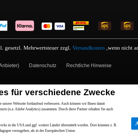
kl. gesetzl. Mehrwertsteuer zzgl.
Versandkosten
,wenn nicht a
Anbieter)
Datenschutz
Rechtliche Hinweise
es für verschiedene Zwecke
 unsere Webseite fortlaufend verbessern. Auch können wir Ihnen damit
tnern (u.a. Adobe Analytics) zusammen. Durch diese Partner erhalten Sie auch
Zwecke in die USA und ggf. weitere Länder übermittelt werden. Dort könnten z. B.
dagegen vorzugehen, als in der Europäischen Union.