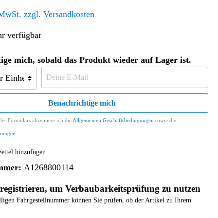
Altern. Antriebe/Energieumw.
Home & Living
 MwSt. zzgl. Versandkosten
Frontautomatgetriebe
r verfügbar
Koffer, Taschen & Lederwaren
Kraftstoffanlage
Geldbörsen
Fahrgestell-/Hilfsrahmen
Telematik
ige mich, sobald das Produkt wieder auf Lager ist.
Handyhüllen
Ölbehälter
Dashcam
Handtaschen und Shopper
Assistenzsysteme
Alle Kategorien
Koffer
Mobilkommunikation
Benachrichtige mich
smart
Rucksäcke
Entertainment
es Formulars akzeptiere ich die
Allgemeinen Geschäftsbedingungen
sowie die
Zubehör
Business
Navigation
mungen
.
Brabus Zubehör
ttel hinzufügen
Räder / Reifen
mmer:
A1268800114
Teileart
registrieren, um Verbaubarkeitsprüfung zu nutzen
elligen Fahrgestellnummer können Sie prüfen, ob der Artikel zu Ihrem