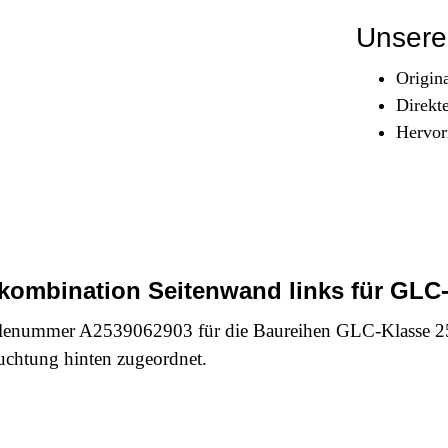
Sicherheit & Pannenhilfe
Unsere 
nd Zubehör
Origin
Direkt
Hervor
kombination Seitenwand links für GLC-
eilenummer A2539062903 für die Baureihen GLC-Klasse 
euchtung hinten zugeordnet.