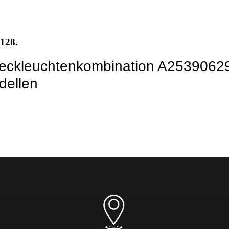
0128.
 Heckleuchtenkombination A253906
dellen