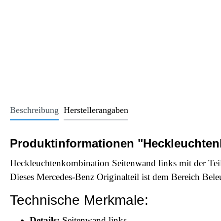
Office Essentials
VAN - Komfort
Licht
USB-Sticks
VAN - Schutz & Schonung
Kindersitze u
Trinkgefäße
Schlüsselanhänger
Alle Kategorien
Beschreibung
Herstellerangaben
Produktinformationen "Heckleuchten
Heckleuchtenkombination Seitenwand links mit der T
Dieses Mercedes-Benz Originalteil ist dem Bereich Bel
Technische Merkmale:
Details:
Seitenwand links