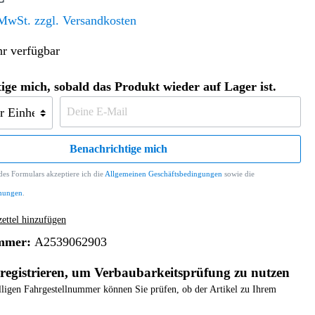
Altern. Antriebe/Energieumw.
Home & Living
 MwSt. zzgl. Versandkosten
Frontautomatgetriebe
r verfügbar
Koffer, Taschen & Lederwaren
Kraftstoffanlage
Geldbörsen
Fahrgestell-/Hilfsrahmen
Telematik
ige mich, sobald das Produkt wieder auf Lager ist.
Handyhüllen
Ölbehälter
Dashcam
Handtaschen und Shopper
Assistenzsysteme
Alle Kategorien
Koffer
Mobilkommunikation
Benachrichtige mich
smart
Rucksäcke
Entertainment
es Formulars akzeptiere ich die
Allgemeinen Geschäftsbedingungen
sowie die
Zubehör
Business
Navigation
mungen
.
Brabus Zubehör
ttel hinzufügen
Räder / Reifen
mmer:
A2539062903
Teileart
registrieren, um Verbaubarkeitsprüfung zu nutzen
elligen Fahrgestellnummer können Sie prüfen, ob der Artikel zu Ihrem