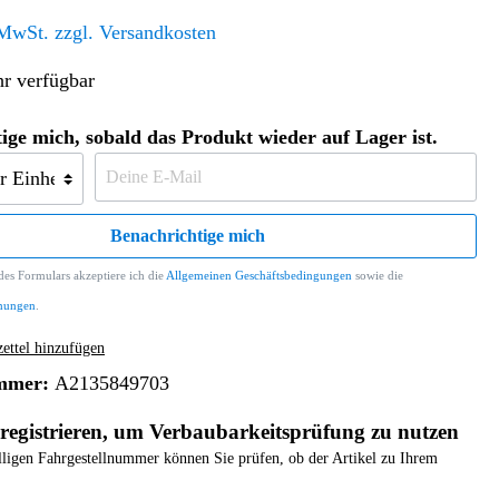
Altern. Antriebe/Energieumw.
Home & Living
 MwSt. zzgl. Versandkosten
Frontautomatgetriebe
r verfügbar
Koffer, Taschen & Lederwaren
Kraftstoffanlage
Geldbörsen
Fahrgestell-/Hilfsrahmen
Telematik
ige mich, sobald das Produkt wieder auf Lager ist.
Handyhüllen
Ölbehälter
Dashcam
Handtaschen und Shopper
Assistenzsysteme
Alle Kategorien
Koffer
Mobilkommunikation
Benachrichtige mich
smart
Rucksäcke
Entertainment
es Formulars akzeptiere ich die
Allgemeinen Geschäftsbedingungen
sowie die
Zubehör
Business
Navigation
mungen
.
Brabus Zubehör
ttel hinzufügen
Räder / Reifen
mmer:
A2135849703
Teileart
registrieren, um Verbaubarkeitsprüfung zu nutzen
elligen Fahrgestellnummer können Sie prüfen, ob der Artikel zu Ihrem