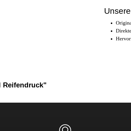
Sicherheit & Pannenhilfe
Unsere 
nd Zubehör
Origin
Direkt
Hervor
d Reifendruck"