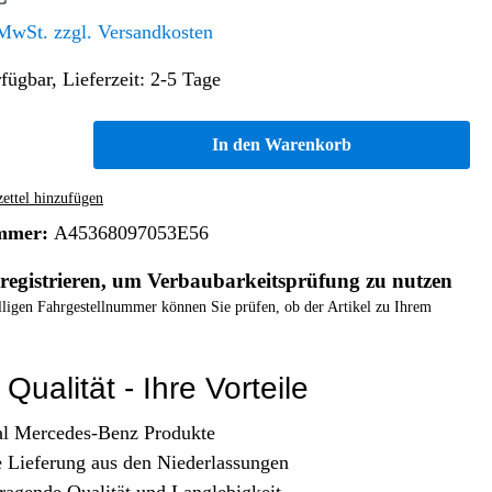
Altern. Antriebe/Energieumw.
Home & Living
 MwSt. zzgl. Versandkosten
Frontautomatgetriebe
fügbar, Lieferzeit: 2-5 Tage
Koffer, Taschen & Lederwaren
Kraftstoffanlage
Geldbörsen
Fahrgestell-/Hilfsrahmen
Telematik
In den Warenkorb
Handyhüllen
Ölbehälter
Dashcam
Handtaschen und Shopper
Assistenzsysteme
Alle Kategorien
ttel hinzufügen
Koffer
Mobilkommunikation
mmer:
A45368097053E56
smart
Rucksäcke
Entertainment
registrieren, um Verbaubarkeitsprüfung zu nutzen
Zubehör
Business
Navigation
elligen Fahrgestellnummer können Sie prüfen, ob der Artikel zu Ihrem
Brabus Zubehör
Räder / Reifen
Qualität - Ihre Vorteile
Teileart
al Mercedes-Benz Produkte
e Lieferung aus den Niederlassungen
ragende Qualität und Langlebigkeit