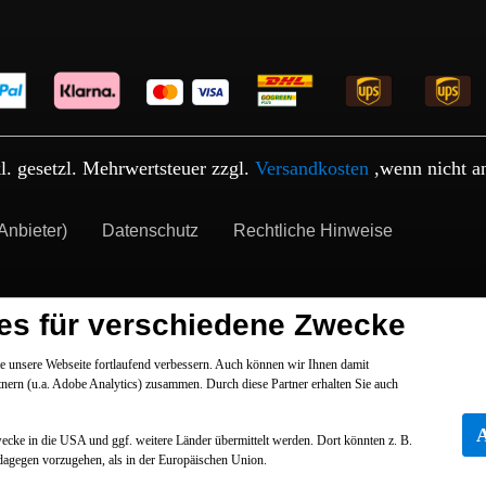
kl. gesetzl. Mehrwertsteuer zzgl.
Versandkosten
,wenn nicht a
Anbieter)
Datenschutz
Rechtliche Hinweise
es für verschiedene Zwecke
 unsere Webseite fortlaufend verbessern. Auch können wir Ihnen damit
tnern (u.a. Adobe Analytics) zusammen. Durch diese Partner erhalten Sie auch
Zwecke in die USA und ggf. weitere Länder übermittelt werden. Dort könnten z. B.
dagegen vorzugehen, als in der Europäischen Union.