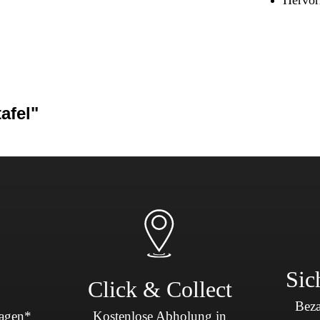
Sicherheit & Pannenhilfe
nd Zubehör
afel"
Sic
Click & Collect
Beza
Tagen*
Kostenlose Abholung in