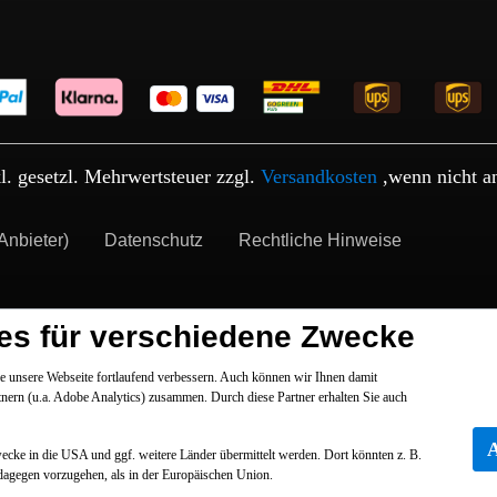
kl. gesetzl. Mehrwertsteuer zzgl.
Versandkosten
,wenn nicht a
Anbieter)
Datenschutz
Rechtliche Hinweise
es für verschiedene Zwecke
 unsere Webseite fortlaufend verbessern. Auch können wir Ihnen damit
tnern (u.a. Adobe Analytics) zusammen. Durch diese Partner erhalten Sie auch
Zwecke in die USA und ggf. weitere Länder übermittelt werden. Dort könnten z. B.
dagegen vorzugehen, als in der Europäischen Union.