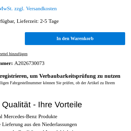
Altern. Antriebe/Energieumw.
Home & Living
 MwSt. zzgl. Versandkosten
Frontautomatgetriebe
fügbar, Lieferzeit: 2-5 Tage
Koffer, Taschen & Lederwaren
Kraftstoffanlage
Geldbörsen
Fahrgestell-/Hilfsrahmen
Telematik
In den Warenkorb
Handyhüllen
Ölbehälter
Dashcam
Handtaschen und Shopper
Assistenzsysteme
Alle Kategorien
ttel hinzufügen
Koffer
Mobilkommunikation
mmer:
A2026730073
smart
Rucksäcke
Entertainment
registrieren, um Verbaubarkeitsprüfung zu nutzen
Zubehör
Business
Navigation
elligen Fahrgestellnummer können Sie prüfen, ob der Artikel zu Ihrem
Brabus Zubehör
Räder / Reifen
Qualität - Ihre Vorteile
Teileart
al Mercedes-Benz Produkte
e Lieferung aus den Niederlassungen