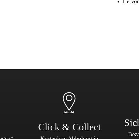
Hervor
Sicherheit & Pannenhilfe
nd Zubehör
Sic
Click & Collect
Beza
Tagen*
Kostenlose Abholung in