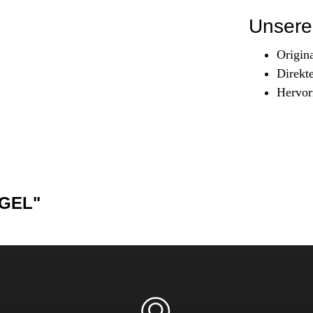
Sicherheit & Pannenhilfe
Unsere 
nd Zubehör
Origin
Direkt
Hervor
EGEL"