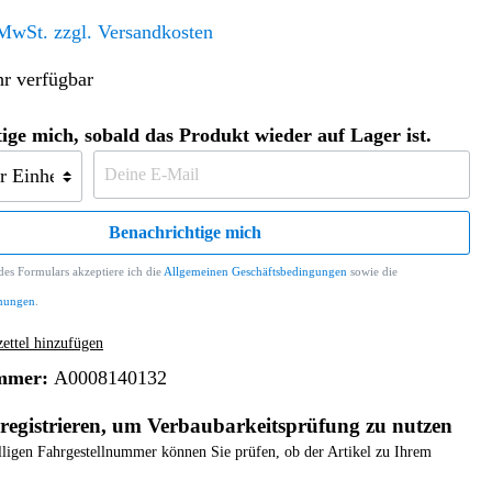
Altern. Antriebe/Energieumw.
Home & Living
 MwSt. zzgl. Versandkosten
Frontautomatgetriebe
r verfügbar
Koffer, Taschen & Lederwaren
Kraftstoffanlage
Geldbörsen
g
Fahrgestell-/Hilfsrahmen
Telematik
ige mich, sobald das Produkt wieder auf Lager ist.
Handyhüllen
Ölbehälter
Dashcam
Handtaschen und Shopper
Assistenzsysteme
Alle Kategorien
Koffer
Mobilkommunikation
Benachrichtige mich
smart
Rucksäcke
Entertainment
es Formulars akzeptiere ich die
Allgemeinen Geschäftsbedingungen
sowie die
Zubehör
Business
Navigation
mungen
.
Brabus Zubehör
ttel hinzufügen
Räder / Reifen
mmer:
A0008140132
Teileart
registrieren, um Verbaubarkeitsprüfung zu nutzen
elligen Fahrgestellnummer können Sie prüfen, ob der Artikel zu Ihrem