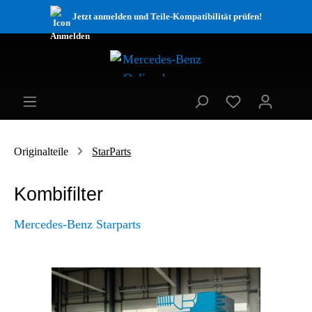
Jetzt anmelden und Teile-Kompatibilität prüfen!
Originalteile
StarParts
Kombifilter
Mercedes-Benz Starparts