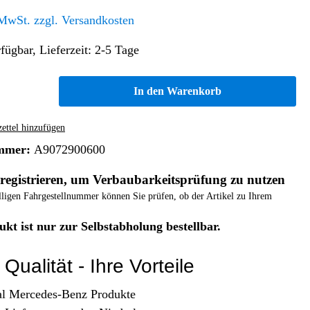
Altern. Antriebe/Energieumw.
Home & Living
 MwSt. zzgl. Versandkosten
Frontautomatgetriebe
fügbar, Lieferzeit: 2-5 Tage
Koffer, Taschen & Lederwaren
Kraftstoffanlage
Geldbörsen
Fahrgestell-/Hilfsrahmen
Telematik
In den Warenkorb
Handyhüllen
Ölbehälter
Dashcam
Handtaschen und Shopper
Assistenzsysteme
Alle Kategorien
ttel hinzufügen
Koffer
Mobilkommunikation
mmer:
A9072900600
smart
Rucksäcke
Entertainment
registrieren, um Verbaubarkeitsprüfung zu nutzen
Zubehör
Business
Navigation
elligen Fahrgestellnummer können Sie prüfen, ob der Artikel zu Ihrem
Brabus Zubehör
ukt ist nur zur Selbstabholung bestellbar.
Räder / Reifen
Teileart
Qualität - Ihre Vorteile
al Mercedes-Benz Produkte