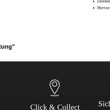
Direkt
Sicherheit & Pannenhilfe
Hervor
nd Zubehör
tung"
Sic
Click & Collect