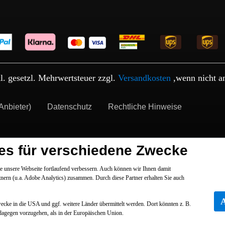
kl. gesetzl. Mehrwertsteuer zzgl.
Versandkosten
,wenn nicht a
Anbieter)
Datenschutz
Rechtliche Hinweise
es für verschiedene Zwecke
 unsere Webseite fortlaufend verbessern. Auch können wir Ihnen damit
tnern (u.a. Adobe Analytics) zusammen. Durch diese Partner erhalten Sie auch
Zwecke in die USA und ggf. weitere Länder übermittelt werden. Dort könnten z. B.
dagegen vorzugehen, als in der Europäischen Union.