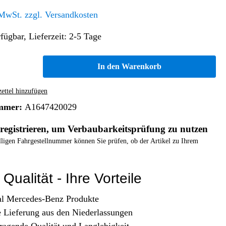
Altern. Antriebe/Energieumw.
Home & Living
 MwSt. zzgl. Versandkosten
Frontautomatgetriebe
fügbar, Lieferzeit: 2-5 Tage
Koffer, Taschen & Lederwaren
Kraftstoffanlage
Geldbörsen
Fahrgestell-/Hilfsrahmen
Telematik
In den Warenkorb
Handyhüllen
Ölbehälter
Dashcam
Handtaschen und Shopper
Assistenzsysteme
Alle Kategorien
ttel hinzufügen
Koffer
Mobilkommunikation
mmer:
A1647420029
smart
Rucksäcke
Entertainment
registrieren, um Verbaubarkeitsprüfung zu nutzen
Zubehör
Business
Navigation
elligen Fahrgestellnummer können Sie prüfen, ob der Artikel zu Ihrem
Brabus Zubehör
Räder / Reifen
Qualität - Ihre Vorteile
Teileart
al Mercedes-Benz Produkte
e Lieferung aus den Niederlassungen
ragende Qualität und Langlebigkeit