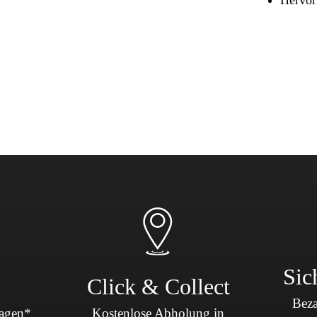
Sicherheit & Pannenhilfe
nd Zubehör
Sic
Click & Collect
Beza
Tagen*
Kostenlose Abholung in