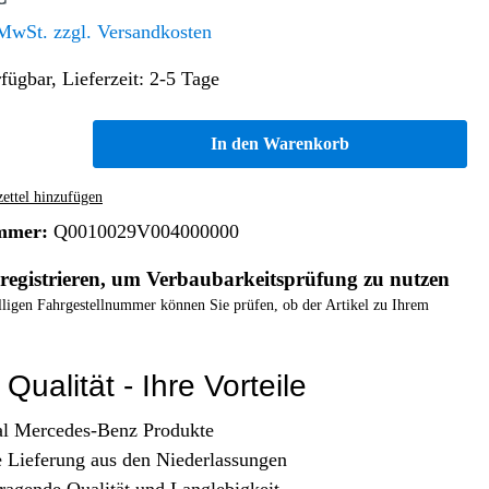
Altern. Antriebe/Energieumw.
Home & Living
 MwSt. zzgl. Versandkosten
Frontautomatgetriebe
fügbar, Lieferzeit: 2-5 Tage
Koffer, Taschen & Lederwaren
Kraftstoffanlage
Geldbörsen
Fahrgestell-/Hilfsrahmen
Telematik
In den Warenkorb
Handyhüllen
Ölbehälter
Dashcam
Handtaschen und Shopper
Assistenzsysteme
Alle Kategorien
ttel hinzufügen
Koffer
Mobilkommunikation
mmer:
Q0010029V004000000
smart
Rucksäcke
Entertainment
registrieren, um Verbaubarkeitsprüfung zu nutzen
Zubehör
Business
Navigation
elligen Fahrgestellnummer können Sie prüfen, ob der Artikel zu Ihrem
Brabus Zubehör
Räder / Reifen
Qualität - Ihre Vorteile
Teileart
al Mercedes-Benz Produkte
e Lieferung aus den Niederlassungen
ragende Qualität und Langlebigkeit