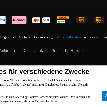
kl. gesetzl. Mehrwertsteuer zzgl.
Versandkosten
,wenn nicht a
Anbieter)
Datenschutz
Rechtliche Hinweise
es für verschiedene Zwecke
 unsere Webseite fortlaufend verbessern. Auch können wir Ihnen damit
tnern (u.a. Adobe Analytics) zusammen. Durch diese Partner erhalten Sie auch
Zwecke in die USA und ggf. weitere Länder übermittelt werden. Dort könnten z. B.
dagegen vorzugehen, als in der Europäischen Union.