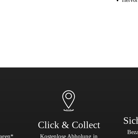
Sicherheit & Pannenhilfe
nd Zubehör
Sic
Click & Collect
Beza
Tagen*
Kostenlose Abholung in