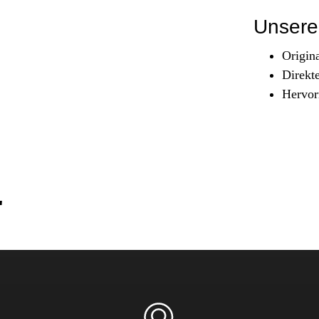
Sicherheit & Pannenhilfe
Unsere 
nd Zubehör
Origin
Direkt
Hervor
"