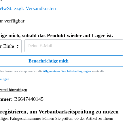
Altern. Antriebe/Energieumw.
Home & Living
 MwSt. zzgl. Versandkosten
Frontautomatgetriebe
r verfügbar
Koffer, Taschen & Lederwaren
Kraftstoffanlage
Geldbörsen
Fahrgestell-/Hilfsrahmen
Telematik
ige mich, sobald das Produkt wieder auf Lager ist.
Handyhüllen
Ölbehälter
Dashcam
Handtaschen und Shopper
Assistenzsysteme
Alle Kategorien
Koffer
Mobilkommunikation
Benachrichtige mich
smart
Rucksäcke
Entertainment
es Formulars akzeptiere ich die
Allgemeinen Geschäftsbedingungen
sowie die
Zubehör
Business
Navigation
mungen
.
Brabus Zubehör
ttel hinzufügen
Räder / Reifen
mmer:
B6647440145
Teileart
registrieren, um Verbaubarkeitsprüfung zu nutzen
elligen Fahrgestellnummer können Sie prüfen, ob der Artikel zu Ihrem