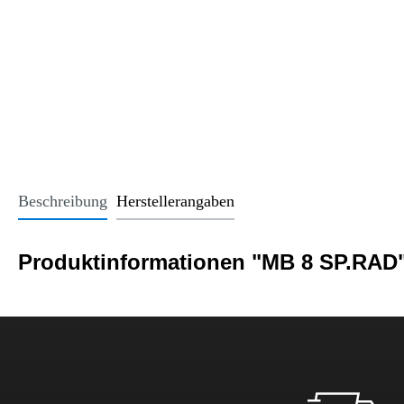
Office Essentials
VAN - Komfort
Licht
USB-Sticks
VAN - Schutz & Schonung
Kindersitze u
Trinkgefäße
Schlüsselanhänger
Alle Kategorien
Beschreibung
Herstellerangaben
Produktinformationen "MB 8 SP.RAD