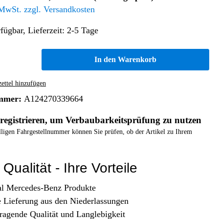
Altern. Antriebe/Energieumw.
Home & Living
 MwSt. zzgl. Versandkosten
Frontautomatgetriebe
fügbar, Lieferzeit: 2-5 Tage
Koffer, Taschen & Lederwaren
Kraftstoffanlage
Geldbörsen
Fahrgestell-/Hilfsrahmen
Telematik
In den Warenkorb
Handyhüllen
Ölbehälter
Dashcam
Handtaschen und Shopper
Assistenzsysteme
Alle Kategorien
ttel hinzufügen
Koffer
Mobilkommunikation
mmer:
A124270339664
smart
Rucksäcke
Entertainment
registrieren, um Verbaubarkeitsprüfung zu nutzen
Zubehör
Business
Navigation
elligen Fahrgestellnummer können Sie prüfen, ob der Artikel zu Ihrem
Brabus Zubehör
Räder / Reifen
Qualität - Ihre Vorteile
Teileart
al Mercedes-Benz Produkte
e Lieferung aus den Niederlassungen
ragende Qualität und Langlebigkeit