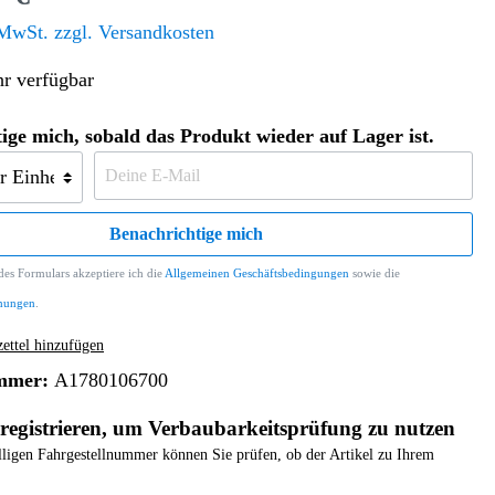
Altern. Antriebe/Energieumw.
Home & Living
 MwSt. zzgl. Versandkosten
Frontautomatgetriebe
r verfügbar
Koffer, Taschen & Lederwaren
Kraftstoffanlage
Geldbörsen
Fahrgestell-/Hilfsrahmen
Telematik
ige mich, sobald das Produkt wieder auf Lager ist.
Handyhüllen
Ölbehälter
Dashcam
Handtaschen und Shopper
Assistenzsysteme
Alle Kategorien
Koffer
Mobilkommunikation
Benachrichtige mich
smart
Rucksäcke
Entertainment
es Formulars akzeptiere ich die
Allgemeinen Geschäftsbedingungen
sowie die
Zubehör
Business
Navigation
mungen
.
Brabus Zubehör
ttel hinzufügen
Räder / Reifen
mmer:
A1780106700
Teileart
registrieren, um Verbaubarkeitsprüfung zu nutzen
elligen Fahrgestellnummer können Sie prüfen, ob der Artikel zu Ihrem