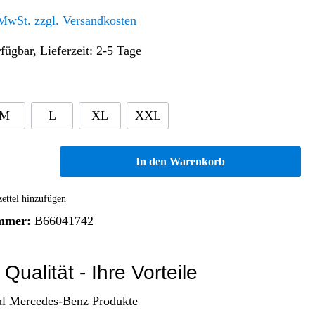
Altern. Antriebe/Energieumw.
Home & Living
 MwSt. zzgl. Versandkosten
Frontautomatgetriebe
fügbar, Lieferzeit: 2-5 Tage
Koffer, Taschen & Lederwaren
Kraftstoffanlage
Geldbörsen
Fahrgestell-/Hilfsrahmen
Telematik
Handyhüllen
Ölbehälter
Dashcam
M
L
XL
XXL
Handtaschen und Shopper
Assistenzsysteme
Alle Kategorien
Koffer
Mobilkommunikation
In den Warenkorb
smart
Rucksäcke
Entertainment
Zubehör
Business
Navigation
ttel hinzufügen
Brabus Zubehör
mmer:
B66041742
Räder / Reifen
Teileart
Qualität - Ihre Vorteile
al Mercedes-Benz Produkte