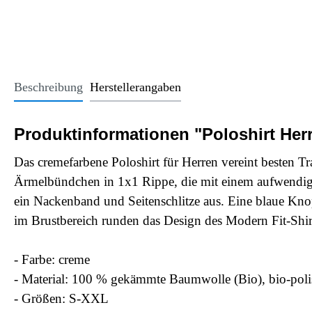
Office Essentials
VAN - Komfort
Licht
USB-Sticks
VAN - Schutz & Schonung
Kindersitze u
Trinkgefäße
Schlüsselanhänger
Beschreibung
Herstellerangaben
Alle Kategorien
Produktinformationen "Poloshirt Her
Das cremefarbene Poloshirt für Herren vereint besten T
Ärmelbündchen in 1x1 Rippe, die mit einem aufwendigen
ein Nackenband und Seitenschlitze aus. Eine blaue Kno
im Brustbereich runden das Design des Modern Fit-Shir
- Farbe: creme
- Material: 100 % gekämmte Baumwolle (Bio), bio-po
- Größen: S-XXL