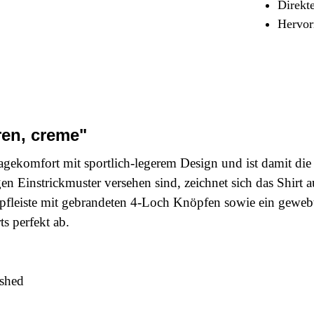
Direkt
Sicherheit & Pannenhilfe
Hervor
nd Zubehör
ren, creme"
ragekomfort mit sportlich-legerem Design und ist damit di
 Einstrickmuster versehen sind, zeichnet sich das Shirt 
pfleiste mit gebrandeten 4-Loch Knöpfen sowie ein gewebt
ts perfekt ab.
lished