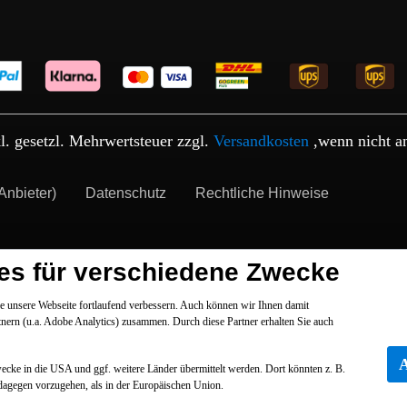
kl. gesetzl. Mehrwertsteuer zzgl.
Versandkosten
,wenn nicht a
Anbieter)
Datenschutz
Rechtliche Hinweise
es für verschiedene Zwecke
 unsere Webseite fortlaufend verbessern. Auch können wir Ihnen damit
tnern (u.a. Adobe Analytics) zusammen. Durch diese Partner erhalten Sie auch
Zwecke in die USA und ggf. weitere Länder übermittelt werden. Dort könnten z. B.
dagegen vorzugehen, als in der Europäischen Union.