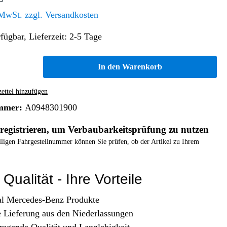
Altern. Antriebe/Energieumw.
Home & Living
 MwSt. zzgl. Versandkosten
Frontautomatgetriebe
fügbar, Lieferzeit: 2-5 Tage
Koffer, Taschen & Lederwaren
Kraftstoffanlage
Geldbörsen
Fahrgestell-/Hilfsrahmen
Telematik
In den Warenkorb
Handyhüllen
Ölbehälter
Dashcam
Handtaschen und Shopper
Assistenzsysteme
Alle Kategorien
ttel hinzufügen
Koffer
Mobilkommunikation
mmer:
A0948301900
smart
Rucksäcke
Entertainment
registrieren, um Verbaubarkeitsprüfung zu nutzen
Zubehör
Business
Navigation
elligen Fahrgestellnummer können Sie prüfen, ob der Artikel zu Ihrem
Brabus Zubehör
Räder / Reifen
Qualität - Ihre Vorteile
Teileart
al Mercedes-Benz Produkte
e Lieferung aus den Niederlassungen
ragende Qualität und Langlebigkeit