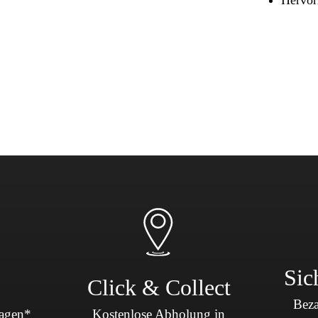
Sicherheit & Pannenhilfe
nd Zubehör
Sic
Click & Collect
Beza
Tagen*
Kostenlose Abholung in