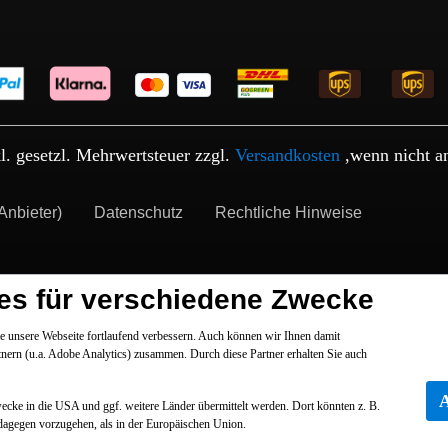
kl. gesetzl. Mehrwertsteuer zzgl.
Versandkosten
,wenn nicht a
Anbieter)
Datenschutz
Rechtliche Hinweise
es für verschiedene Zwecke
 unsere Webseite fortlaufend verbessern. Auch können wir Ihnen damit
tnern (u.a. Adobe Analytics) zusammen. Durch diese Partner erhalten Sie auch
Zwecke in die USA und ggf. weitere Länder übermittelt werden. Dort könnten z. B.
dagegen vorzugehen, als in der Europäischen Union.