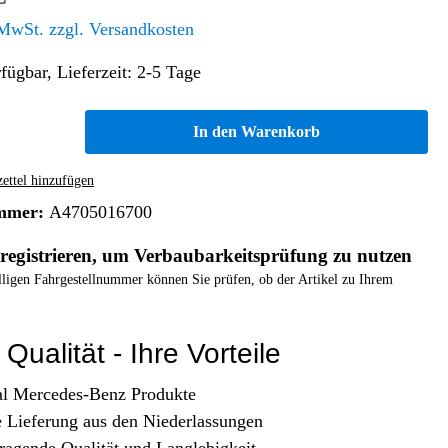
Altern. Antriebe/Energieumw.
Home & Living
 MwSt. zzgl. Versandkosten
Frontautomatgetriebe
fügbar, Lieferzeit: 2-5 Tage
Koffer, Taschen & Lederwaren
Kraftstoffanlage
Geldbörsen
Fahrgestell-/Hilfsrahmen
Telematik
In den Warenkorb
Handyhüllen
Ölbehälter
Dashcam
Handtaschen und Shopper
Assistenzsysteme
Alle Kategorien
ttel hinzufügen
Koffer
Mobilkommunikation
mmer:
A4705016700
smart
Rucksäcke
Entertainment
registrieren, um Verbaubarkeitsprüfung zu nutzen
Zubehör
Business
Navigation
elligen Fahrgestellnummer können Sie prüfen, ob der Artikel zu Ihrem
Brabus Zubehör
Räder / Reifen
Qualität - Ihre Vorteile
Teileart
al Mercedes-Benz Produkte
e Lieferung aus den Niederlassungen
ragende Qualität und Langlebigkeit