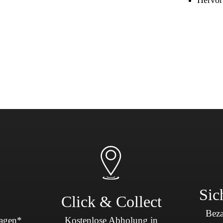
Sicherheit & Pannenhilfe
nd Zubehör
Sic
Click & Collect
Beza
Tagen*
Kostenlose Abholung in