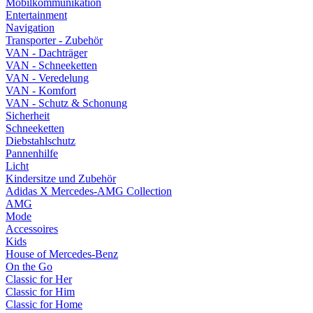
Mobilkommunikation
Entertainment
Navigation
Transporter - Zubehör
VAN - Dachträger
VAN - Schneeketten
VAN - Veredelung
VAN - Komfort
VAN - Schutz & Schonung
Sicherheit
Schneeketten
Diebstahlschutz
Pannenhilfe
Licht
Kindersitze und Zubehör
Adidas X Mercedes-AMG Collection
AMG
Mode
Accessoires
Kids
House of Mercedes-Benz
On the Go
Classic for Her
Classic for Him
Classic for Home