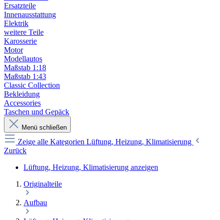
Ersatzteile
Innenausstattung
Elektrik
weitere Teile
Karosserie
Motor
Modellautos
Maßstab 1:18
Maßstab 1:43
Classic Collection
Bekleidung
Accessories
Taschen und Gepäck
Menü schließen
Zeige alle Kategorien
Lüftung, Heizung, Klimatisierung
Zurück
Lüftung, Heizung, Klimatisierung anzeigen
Originalteile
Aufbau