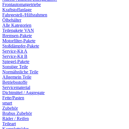
Frontautomatgetriebe
Kraftstoffanlage
Fahrgestell-/Hilfsrahmen
Ölbehälter
Alle Kategorien
Teilepakete VAN
Bremsen-Pakete
Motorfilter-Pakete
Stoßdämpfer-Pakete
Service-Kit A
Service-Kit B
Spiegel-Pakete
Sonstige Teile
Normähnliche Teile
Allgemein Teile
Betriebsstoffe
Servicematerial
Dichtmittel / Aggregate
Fette/Pasten
smart
Zubehör
Brabus Zubehör
Räder / Reifen
Teileart
Kompletträder