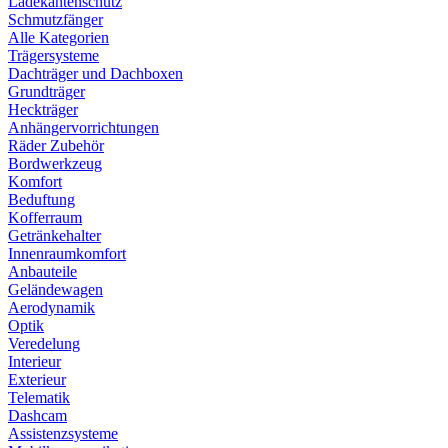
Ladekantenschutz
Schmutzfänger
Alle Kategorien
Trägersysteme
Dachträger und Dachboxen
Grundträger
Heckträger
Anhängervorrichtungen
Räder Zubehör
Bordwerkzeug
Komfort
Beduftung
Kofferraum
Getränkehalter
Innenraumkomfort
Anbauteile
Geländewagen
Aerodynamik
Optik
Veredelung
Interieur
Exterieur
Telematik
Dashcam
Assistenzsysteme