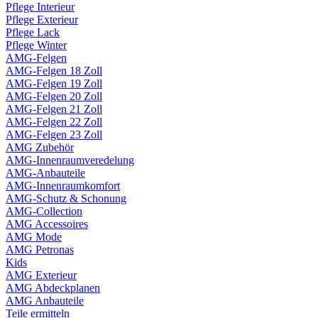
Pflege Interieur
Pflege Exterieur
Pflege Lack
Pflege Winter
AMG-Felgen
AMG-Felgen 18 Zoll
AMG-Felgen 19 Zoll
AMG-Felgen 20 Zoll
AMG-Felgen 21 Zoll
AMG-Felgen 22 Zoll
AMG-Felgen 23 Zoll
AMG Zubehör
AMG-Innenraumveredelung
AMG-Anbauteile
AMG-Innenraumkomfort
AMG-Schutz & Schonung
AMG-Collection
AMG Accessoires
AMG Mode
AMG Petronas
Kids
AMG Exterieur
AMG Abdeckplanen
AMG Anbauteile
Teile ermitteln