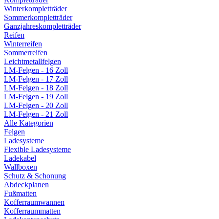
Winterkompletträder
Sommerkompletträder
Ganzjahreskompletträder
Reifen
Winterreifen
Sommerreifen
Leichtmetallfelgen
LM-Felgen - 16 Zoll
LM-Felgen - 17 Zoll
LM-Felgen - 18 Zoll
LM-Felgen - 19 Zoll
LM-Felgen - 20 Zoll
LM-Felgen - 21 Zoll
Alle Kategorien
Felgen
Ladesysteme
Flexible Ladesysteme
Ladekabel
Wallboxen
Schutz & Schonung
Abdeckplanen
Fußmatten
Kofferraumwannen
Kofferraummatten