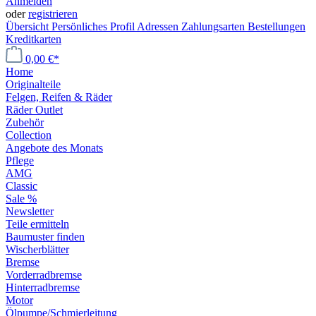
Anmelden
oder
registrieren
Übersicht
Persönliches Profil
Adressen
Zahlungsarten
Bestellungen
Kreditkarten
0,00 €*
Home
Originalteile
Felgen, Reifen & Räder
Räder Outlet
Zubehör
Collection
Angebote des Monats
Pflege
AMG
Classic
Sale %
Newsletter
Teile ermitteln
Baumuster finden
Wischerblätter
Bremse
Vorderradbremse
Hinterradbremse
Motor
Ölpumpe/Schmierleitung