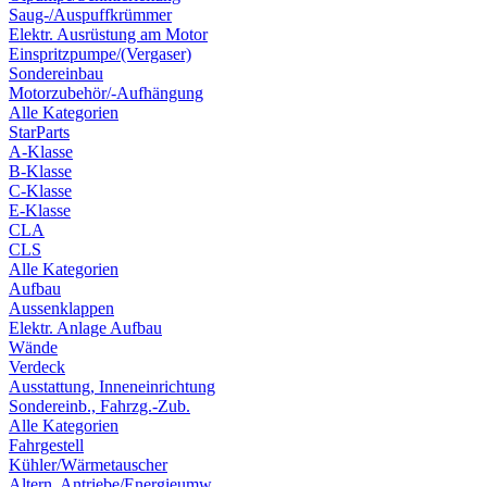
Saug-/Auspuffkrümmer
Elektr. Ausrüstung am Motor
Einspritzpumpe/(Vergaser)
Sondereinbau
Motorzubehör/-Aufhängung
Alle Kategorien
StarParts
A-Klasse
B-Klasse
C-Klasse
E-Klasse
CLA
CLS
Alle Kategorien
Aufbau
Aussenklappen
Elektr. Anlage Aufbau
Wände
Verdeck
Ausstattung, Inneneinrichtung
Sondereinb., Fahrzg.-Zub.
Alle Kategorien
Fahrgestell
Kühler/Wärmetauscher
Altern. Antriebe/Energieumw.