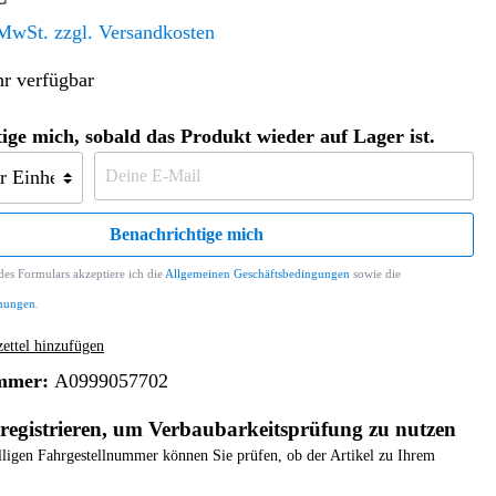
Altern. Antriebe/Energieumw.
Home & Living
 MwSt. zzgl. Versandkosten
Frontautomatgetriebe
r verfügbar
Koffer, Taschen & Lederwaren
Kraftstoffanlage
Geldbörsen
Fahrgestell-/Hilfsrahmen
Telematik
ige mich, sobald das Produkt wieder auf Lager ist.
Handyhüllen
Ölbehälter
Dashcam
Handtaschen und Shopper
Assistenzsysteme
Alle Kategorien
Koffer
Mobilkommunikation
Benachrichtige mich
smart
Rucksäcke
Entertainment
es Formulars akzeptiere ich die
Allgemeinen Geschäftsbedingungen
sowie die
Zubehör
Business
Navigation
mungen
.
Brabus Zubehör
ttel hinzufügen
Räder / Reifen
mmer:
A0999057702
Teileart
registrieren, um Verbaubarkeitsprüfung zu nutzen
elligen Fahrgestellnummer können Sie prüfen, ob der Artikel zu Ihrem