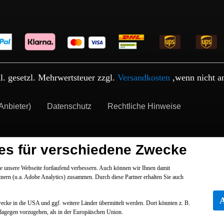
kl. gesetzl. Mehrwertsteuer zzgl.
Versandkosten
,wenn nicht a
Anbieter)
Datenschutz
Rechtliche Hinweise
es für verschiedene Zwecke
 unsere Webseite fortlaufend verbessern. Auch können wir Ihnen damit
tnern (u.a. Adobe Analytics) zusammen. Durch diese Partner erhalten Sie auch
Zwecke in die USA und ggf. weitere Länder übermittelt werden. Dort könnten z. B.
dagegen vorzugehen, als in der Europäischen Union.