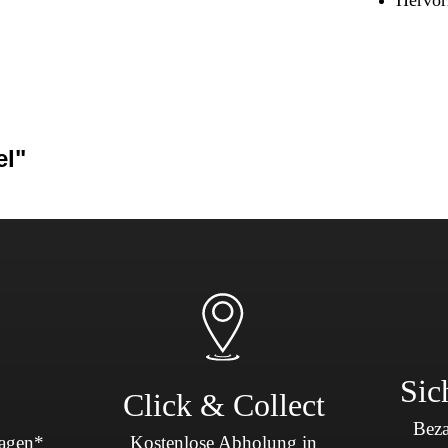
Sicherheit & Pannenhilfe
nd Zubehör
el"
Sic
Click & Collect
Beza
Tagen*
Kostenlose Abholung in