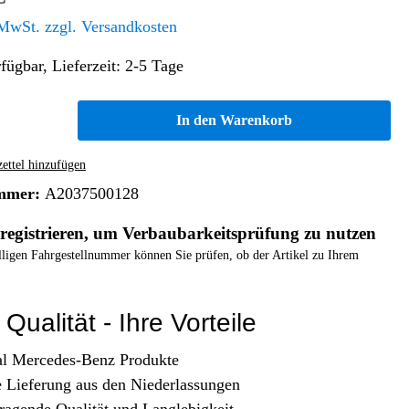
Altern. Antriebe/Energieumw.
Home & Living
 MwSt. zzgl. Versandkosten
Frontautomatgetriebe
fügbar, Lieferzeit: 2-5 Tage
Koffer, Taschen & Lederwaren
Kraftstoffanlage
Geldbörsen
Fahrgestell-/Hilfsrahmen
Telematik
In den Warenkorb
Handyhüllen
Ölbehälter
Dashcam
Handtaschen und Shopper
Assistenzsysteme
Alle Kategorien
ttel hinzufügen
Koffer
Mobilkommunikation
mmer:
A2037500128
smart
Rucksäcke
Entertainment
registrieren, um Verbaubarkeitsprüfung zu nutzen
Zubehör
Business
Navigation
elligen Fahrgestellnummer können Sie prüfen, ob der Artikel zu Ihrem
Brabus Zubehör
Räder / Reifen
Qualität - Ihre Vorteile
Teileart
al Mercedes-Benz Produkte
e Lieferung aus den Niederlassungen
ragende Qualität und Langlebigkeit