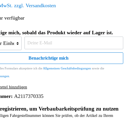
Altern. Antriebe/Energieumw.
Home & Living
 MwSt. zzgl. Versandkosten
Frontautomatgetriebe
r verfügbar
Koffer, Taschen & Lederwaren
Kraftstoffanlage
Geldbörsen
Fahrgestell-/Hilfsrahmen
Telematik
ige mich, sobald das Produkt wieder auf Lager ist.
Handyhüllen
Ölbehälter
Dashcam
Handtaschen und Shopper
Assistenzsysteme
Alle Kategorien
Koffer
Mobilkommunikation
Benachrichtige mich
smart
Rucksäcke
Entertainment
es Formulars akzeptiere ich die
Allgemeinen Geschäftsbedingungen
sowie die
Zubehör
Business
Navigation
mungen
.
Brabus Zubehör
ttel hinzufügen
Räder / Reifen
mmer:
A2117370335
Teileart
registrieren, um Verbaubarkeitsprüfung zu nutzen
elligen Fahrgestellnummer können Sie prüfen, ob der Artikel zu Ihrem