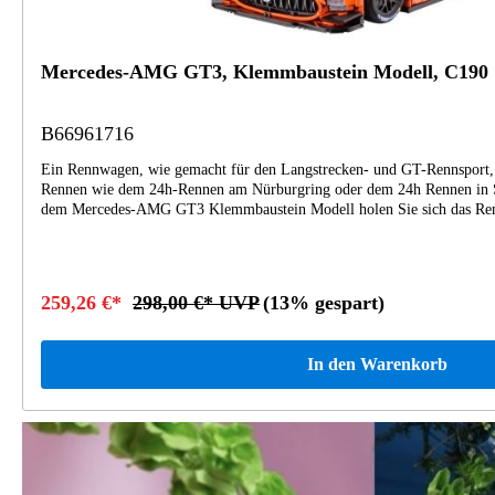
Mercedes-AMG GT3, Klemmbaustein Modell, C190
B66961716
Ein Rennwagen, wie gemacht für den Langstrecken- und GT-Rennsport, d
Rennen wie dem 24h-Rennen am Nürburgring oder dem 24h Rennen in S
dem Mercedes-AMG GT3 Klemmbaustein Modell holen Sie sich das Renn
eigenen vier Wände. Zusammengesetzt aus 5.466 Einzelteilen, begeistert
Funktionen, etwa durch ein 8-Gang-6-Gang-Getriebe mit Druckknopfsch
verstellbares Lenkrad vorne und hinten sowie eine funktionale Lenksta
Motorbetrieb. Eine Einzelradaufhängung, abschließbare Türen für noch
259,26 €*
298,00 €* UVP
(13% gespart)
Schnellverschluss-Design für Motorhaube, Motor, Ansaugsystem und Mi
Klemmbaustein Modell perfekt. Für die passende Beleuchtung sorgen 
Heckleuchten. Geliefert wird das Modellauto in der original CaDA Mast
In den Warenkorb
eignet sich so auch ideal als Geschenk für begeisterte Rennsport-Fans
C190 Länge: 59 cm 5.466 Einzelteile abschließbare Türen modulares Sc
Motorhaube, Motor, Ansaugsystem und Mittelkonsole made for Merced
Nicht für Kinder unter 14 Jahren geeignet.Maßstab: 1:8
%