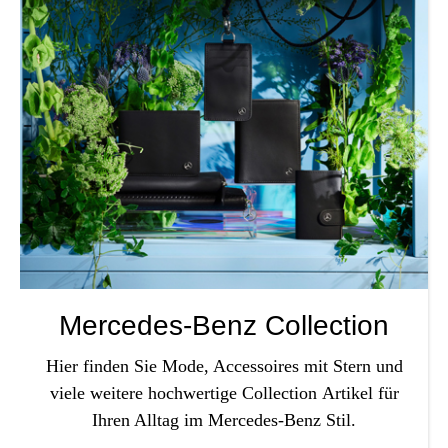
Office Essentials
VAN - Komfort
Licht
USB-Sticks
VAN - Schutz & Schonung
Kindersitze u
Trinkgefäße
Schlüsselanhänger
Alle Kategorien
Mercedes-Benz Collection
Hier finden Sie Mode, Accessoires mit Stern und
viele weitere hochwertige Collection
Artikel für
Ihren Alltag im Mercedes-Benz Stil.