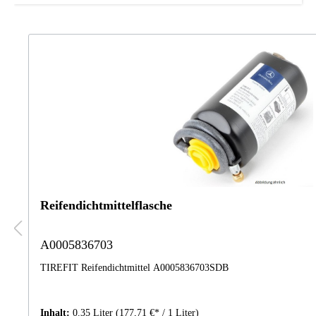
Reifendichtmittelflasche
A0005837505
TIREFIT Reifendichtmittel A0005837505SDB
Inhalt:
0.35 Liter
(170,11 €* / 1 Liter)