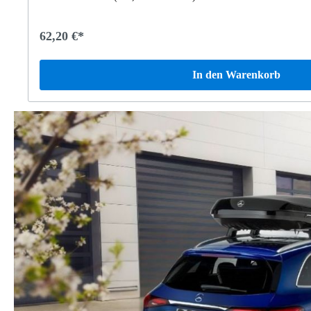
59,54 €*
In den Warenkorb
%
Tipp
Heckfahrradträger für Anhängevorrichtung, k