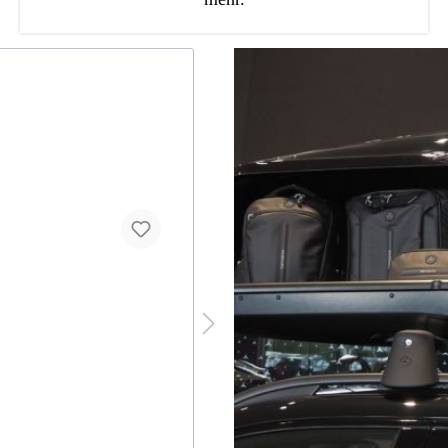
Reifendichtmittelflasche
A0005837605
TIREFIT Reifendichtmittel A0005
Inhalt:
0.45 Liter
(144,78 €* / 1 Li