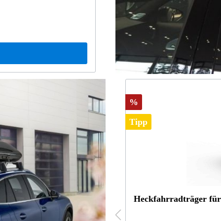
65,15 €*
lappbar für 2 Fahrräder
Grundträger CLA X11