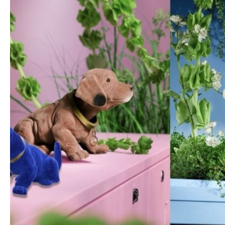
Wackeldackel, klein blau
B66041802
ge.
Retro made in Germany: Der blaue Wackeldackel aus blauem Kuns
Kult der 60er Jahre neu aufleben. Das ansprechende Design de
nd
goldfarbenen Halsband mit Mercedes Stern aus Edelstahl komple
Farbe: blau Material: Kunststoff Maße: ca. 20 x 10 cm Dekorati
Germany
26,32 €*
28,00 €* UVP
(6% gespart)
In den Warenkorb