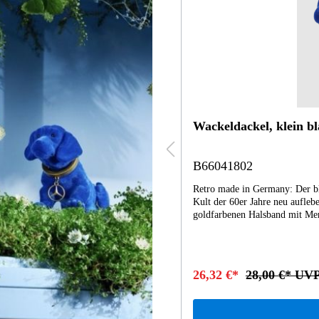
Wackeldackel
B66041451
tfell sieht toll aus und lässt den
Retro made in Germany: Der br
s kleinen Hundes wird von einem
Mit Kunstfell und goldfarbenem
ttiert. Ein echter Eyecatcher!
kleine Hund und setzt in jede
onsartikel - kein Spielzeug made in
drehenden Bewegungen machen 
nicht an Reiz verloren hat. - 
Germany
34,04 €*
37,00 €* UV