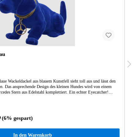
aune Wackeldackel bereichert als wahres Kultobjekt die Hutablage.
 Halsband mit Mercedes Stern aus Messing präsentiert sich der
m Fahrzeug Akzente. Das liebevolle Design sowie die nickenden und
den Wackeldackel zum Old School Autozubehör, das bis heute
Farbe: braun- Material: Kunststoff- Maße: ca. 29 x 18 cm- made in
P
(8% gespart)
In den Warenkorb