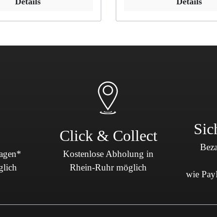
Details
Details
Sicherheit & Pannenhilfe
nd Zubehör
Sic
Click & Collect
Beza
Tagen*
Kostenlose Abholung in
glich
Rhein-Ruhr möglich
wie PayP