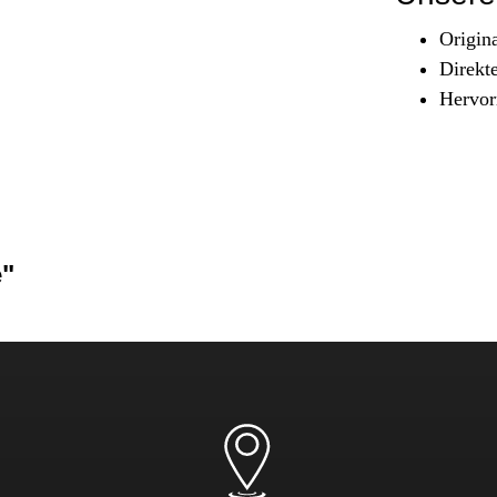
Sicherheit & Pannenhilfe
Origin
nd Zubehör
Direkt
Hervor
e"