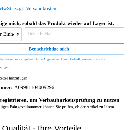
Altern. Antriebe/Energieumw.
Home & Living
 MwSt. zzgl. Versandkosten
Frontautomatgetriebe
Koffer, Taschen & Lederwaren
ige mich, sobald das Produkt wieder auf Lager ist.
Kraftstoffanlage
Geldbörsen
g
Fahrgestell-/Hilfsrahmen
Telematik
Handyhüllen
Ölbehälter
Dashcam
Benachrichtige mich
Handtaschen und Shopper
Assistenzsysteme
Alle Kategorien
Koffer
es Formulars akzeptiere ich die
Mobilkommunikation
Allgemeinen Geschäftsbedingungen
sowie die
mungen
.
smart
Rucksäcke
Entertainment
Zubehör
Business
ttel hinzufügen
Navigation
mmer:
A09981104009296
Brabus Zubehör
Räder / Reifen
registrieren, um Verbaubarkeitsprüfung zu nutzen
Teileart
elligen Fahrgestellnummer können Sie prüfen, ob der Artikel zu Ihrem
Qualität - Ihre Vorteile