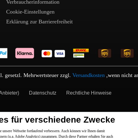
Verbraucherinformation
Cookie-Einstellungen
Erklärung zur Barrierefreiheit
kl. gesetzl. Mehrwertsteuer zzgl.
Versandkosten
,wenn nicht a
Anbieter)
Datenschutz
Rechtliche Hinweise
es für verschiedene Zwecke
 unsere Webseite fortlaufend verbessern. Auch können wir Ihnen damit
tnern (u.a. Adobe Analytics) zusammen. Durch diese Partner erhalten Sie auch