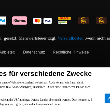
kl. gesetzl. Mehrwertsteuer zzgl.
Versandkosten
,wenn nicht a
Anbieter)
Datenschutz
Rechtliche Hinweise
es für verschiedene Zwecke
 unsere Webseite fortlaufend verbessern. Auch können wir Ihnen damit
tnern (u.a. Adobe Analytics) zusammen. Durch diese Partner erhalten Sie auch
Zwecke in die USA und ggf. weitere Länder übermittelt werden. Dort könnten z. B.
dagegen vorzugehen, als in der Europäischen Union.