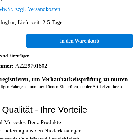
Altern. Antriebe/Energieumw.
Home & Living
 MwSt. zzgl. Versandkosten
Frontautomatgetriebe
fügbar, Lieferzeit: 2-5 Tage
Koffer, Taschen & Lederwaren
Kraftstoffanlage
Geldbörsen
Fahrgestell-/Hilfsrahmen
Telematik
In den Warenkorb
Handyhüllen
Ölbehälter
Dashcam
Handtaschen und Shopper
Assistenzsysteme
Alle Kategorien
ttel hinzufügen
Koffer
Mobilkommunikation
mmer:
A2229701802
smart
Rucksäcke
Entertainment
registrieren, um Verbaubarkeitsprüfung zu nutzen
Zubehör
Business
Navigation
elligen Fahrgestellnummer können Sie prüfen, ob der Artikel zu Ihrem
Brabus Zubehör
Räder / Reifen
Qualität - Ihre Vorteile
Teileart
al Mercedes-Benz Produkte
e Lieferung aus den Niederlassungen
ragende Qualität und Langlebigkeit