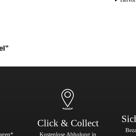
Sicherheit & Pannenhilfe
nd Zubehör
el"
Sic
Click & Collect
Beza
Tagen*
Kostenlose Abholung in