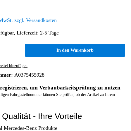
Altern. Antriebe/Energieumw.
Home & Living
Frontautomatgetriebe
 MwSt. zzgl. Versandkosten
Koffer, Taschen & Lederwaren
Kraftstoffanlage
Geldbörsen
fügbar, Lieferzeit: 2-5 Tage
Fahrgestell-/Hilfsrahmen
Telematik
Handyhüllen
Ölbehälter
Dashcam
In den Warenkorb
Handtaschen und Shopper
Assistenzsysteme
Alle Kategorien
Koffer
Mobilkommunikation
ttel hinzufügen
smart
Rucksäcke
Entertainment
mmer:
A0375455928
Zubehör
Business
Navigation
registrieren, um Verbaubarkeitsprüfung zu nutzen
Brabus Zubehör
elligen Fahrgestellnummer können Sie prüfen, ob der Artikel zu Ihrem
Räder / Reifen
Teileart
Qualität - Ihre Vorteile
al Mercedes-Benz Produkte