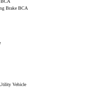
e BCA
ng Brake BCA
e
lity Vehicle