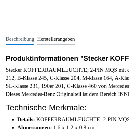
Office Essentials
VAN - Komfort
Licht
USB-Sticks
VAN - Schutz & Schonung
Kindersitze u
Trinkgefäße
Schlüsselanhänger
Beschreibung
Herstellerangaben
Alle Kategorien
Produktinformationen "Stecker KOF
Stecker KOFFERRAUMLEUCHTE; 2-PIN MQS mit der Te
212, B-Klasse 245, C-Klasse 204, M-klasse 164, A-Kl
SL-Klasse 231, 190er 201, G-Klasse 460 von Mercedes
Dieses Mercedes-Benz Originalteil ist dem Ber
Technische Merkmale:
Details:
KOFFERRAUMLEUCHTE; 2-PIN MQ
Abmessungen:
1.6 x 1.2 x 0.8 cm