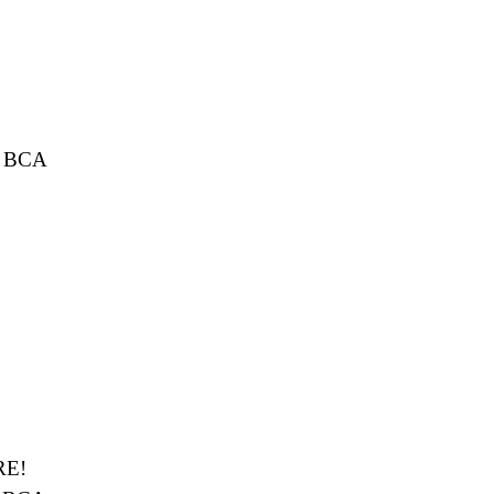
é BCA
RE!