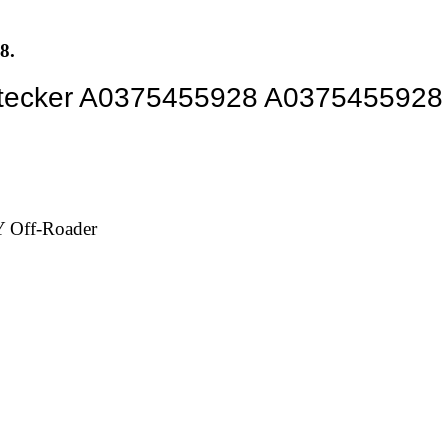
8.
Stecker A0375455928 A0375455928 
Off-Roader