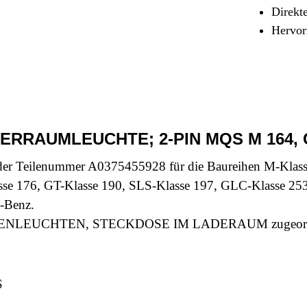
Sicherheit & Pannenhilfe
Direkt
Hervor
nd Zubehör
FERRAUMLEUCHTE; 2-PIN MQS M 164, G
ilenummer A0375455928 für die Baureihen M-Klasse 1
asse 176, GT-Klasse 190, SLS-Klasse 197, GLC-Klasse 25
-Benz.
eich INNENLEUCHTEN, STECKDOSE IM LADERAUM zugeor
S